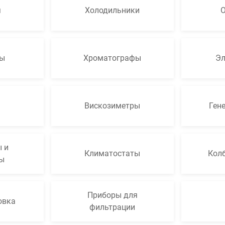
я
Холодильники
ы
Хроматографы
Эл
Вискозиметры
Ген
 и
Климатостаты
Кол
ты
Приборы для
овка
фильтрации