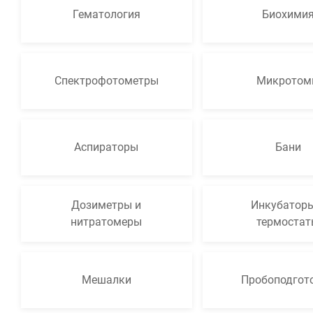
Гематология
Биохими
Медицинская мебель
Лабораторное оборудование
Оборудование для скорой помощи
Спектрофотометры
Микротом
Прачечное оборудование
Медицинские мониторы
Ортопедические товары
Аспираторы
Бани
Косметология
Дозиметры и
Инкубаторы
нитратомеры
термоста
Мешалки
Пробоподгот