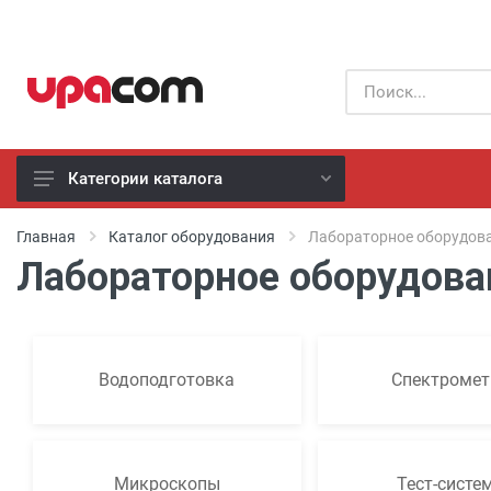
Категории каталога
Б/У оборудование
Главная
Каталог оборудования
Лабораторное оборудов
Лабораторное оборудова
Все производители
Физиотерапия
Реанимация
Водоподготовка
Спектроме
Неонатология
Хирургия
Микроскопы
Тест-систе