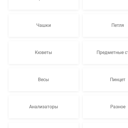
Гинекология
Эндоскопия
Функциональная диагностика
Чашки
Петля
Офтальмология
Урология
Дезинфекция и стерилизация
Кюветы
Предметные с
Лучевая диагностика
Реабилитация
Весы
Пинцет
Расходные материалы
Оториноларингология
Вспомогательное оборудование
Анализаторы
Разное
Ветеринария
Стоматологическое оборудование