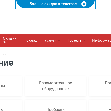
Больше скидок в телеграм!
Скидки
Cклад
Услуги
Проекты
Информа
%
ание
ние
Вспомогательное
По
тры
оборудование
мы
Пробирки
Н