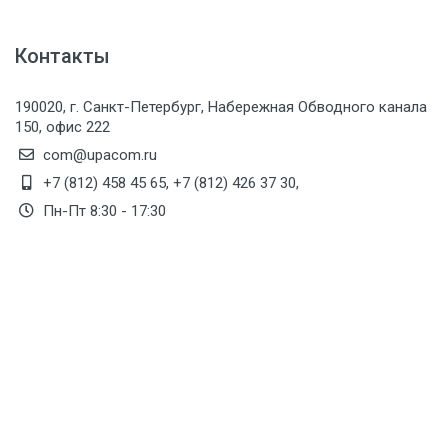
Медицинская мебель
Контакты
Лабораторное оборудование
Оборудование для скорой помощи
190020, г. Санкт-Петербург, Набережная Обводного канала
150, офис 222
Прачечное оборудование
com@upacom.ru
Медицинские мониторы
+7 (812) 458 45 65
,
+7 (812) 426 37 30
,
Ортопедические товары
Пн-Пт 8:30 - 17:30
Косметология