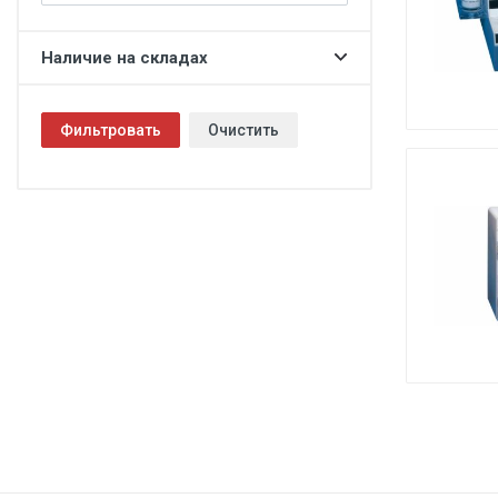
Гинекология
Эндоскопия
Наличие на складах
Функциональная диагностика
Офтальмология
Фильтровать
Очистить
Урология
Дезинфекция и стерилизация
Лучевая диагностика
Реабилитация
Расходные материалы
Оториноларингология
Вспомогательное оборудование
Ветеринария
Стоматологическое оборудование