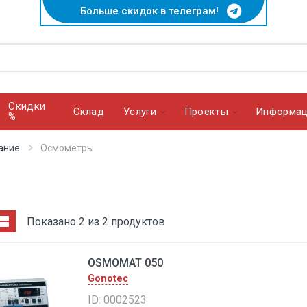
Больше скидок в телеграм!
Скидки
Cклад
Услуги
Проекты
Информац
%
ание
Осмометры
Показано 2 из 2 продуктов
OSMOMAT 050
Gonotec
ID: 0002523