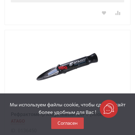
Мы используем файлы cookie, чтобы сделать сайт
более удобным для Вас !
Рефрактометр Atago Master-20PT (Япония)
ATAGO
Согласен
ID: 0136450