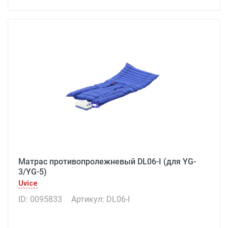
Матрас противопролежневый DL06-I (для YG-
3/YG-5)
Uvice
ID: 0095833
Артикул: DL06-I