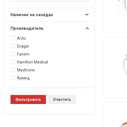
Гинекология
Эндоскопия
Наличие на складах
Функциональная диагностика
Производитель
Офтальмология
Ardo
Урология
Drager
Дезинфекция и стерилизация
Fanem
Лучевая диагностика
Hamilton Medical
Medtronic
Реабилитация
Армед
Расходные материалы
Оториноларингология
Фильтровать
Очистить
Вспомогательное оборудование
Ветеринария
Стоматологическое оборудование