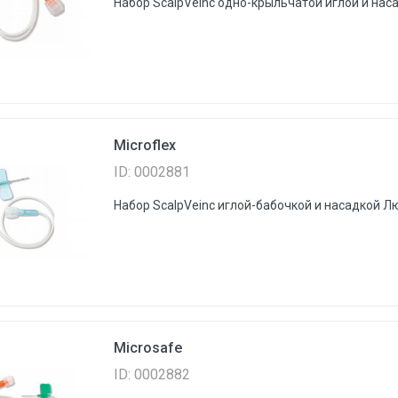
Набор ScalpVeinс одно-крыльчатой иглой и нас
Microflex
ID: 0002881
Набор ScalpVeinс иглой-бабочкой и насадкой Л
Microsafe
ID: 0002882