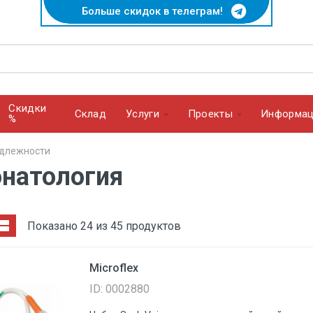
Больше скидок в телеграм!
Скидки
Cклад
Услуги
Проекты
Информац
%
длежности
натология
Показано 24 из 45 продуктов
Microflex
ID: 0002880