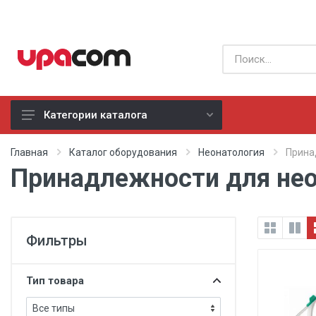
Категории каталога
Б/У оборудование
Главная
Каталог оборудования
Неонатология
Прина
Принадлежности для нео
Все производители
Физиотерапия
Фильтры
Реанимация
Неонатология
Тип товара
Хирургия