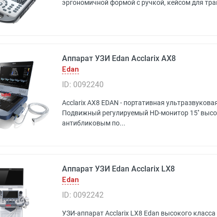
эргономичной формой с ручкой, кейсом для тра
Аппарат УЗИ Edan Acclarix AX8
Edan
ID: 0092240
Acclarix AX8 EDAN - портативная ультразвукова
Подвижный регулируемый HD-монитор 15'' высо
антибликовым по...
Аппарат УЗИ Edan Acclarix LX8
Edan
ID: 0092242
УЗИ-аппарат Acclarix LX8 Edan высокого класса