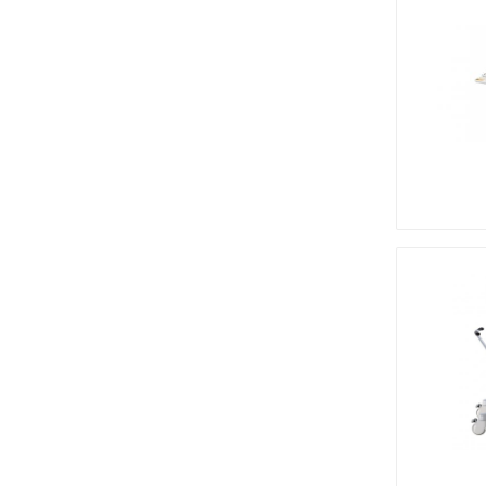
Медицинская мебель
Лабораторное оборудование
Оборудование для скорой помощи
Прачечное оборудование
Медицинские мониторы
Ортопедические товары
Косметология