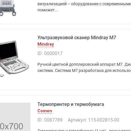
визуализацией – оборудование с современным
поможет...
Ультразвуковой сканер Mindray M7
Mindray
ID: 0000017
Ручной цветной допплеровский аппарат M7. Ди
система. Система M7 разработана для использова
Термопринтер и термобумага
Comen
ID: 0087789
Артикул: 115-002815-00