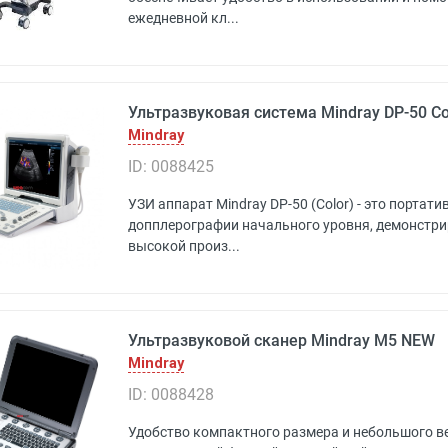
ежедневной кл...
Ультразвуковая система Mindray DP-50 Co
Mindray
ID: 0088425
УЗИ аппарат Mindray DP-50 (Color) - это портат
допплерографии начального уровня, демонстр
высокой произ...
Ультразвуковой сканер Mindray M5 NEW
Mindray
ID: 0088428
Удобство компактного размера и небольшого ве