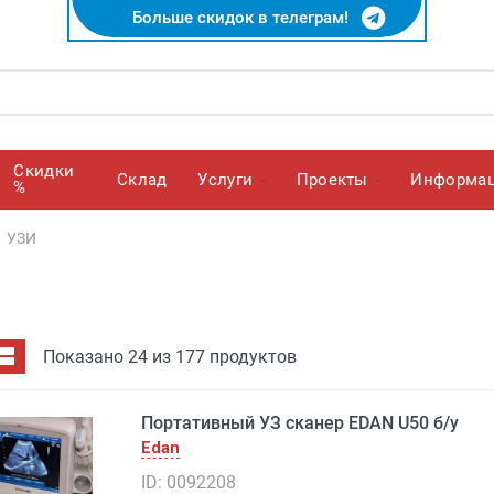
Больше скидок в телеграм!
Скидки
Cклад
Услуги
Проекты
Информа
%
УЗИ
Показано 24 из 177 продуктов
Портативный УЗ сканер EDAN U50 б/у
Edan
ID: 0092208