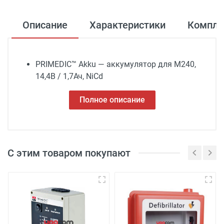
Описание
Характеристики
Компле
PRIMEDIC™ Akku — аккумулятор для M240,
14,4В / 1,7Ач, NiCd
Полное описание
Ширина
37 см
С этим товаром покупают
Регистрационное
Декларация
Длина
удостоверение
соответствия
13 см
Высота
Отправить на почту
Отправить на почту
7 см