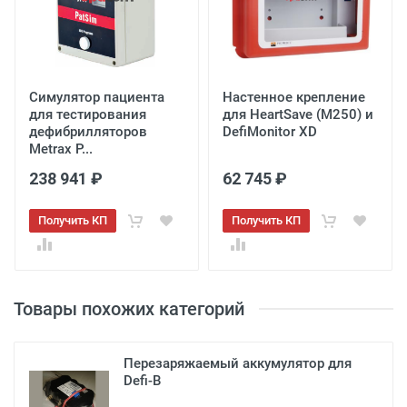
Вес
0,7 кг
Симулятор пациента
Настенное крепление
Отправить
для тестирования
для HeartSave (M250) и
дефибрилляторов
DefiMonitor XD
Metrax P...
238 941 ₽
62 745 ₽
Получить КП
Получить КП
Товары похожих категорий
Перезаряжаемый аккумулятор для
Defi-B