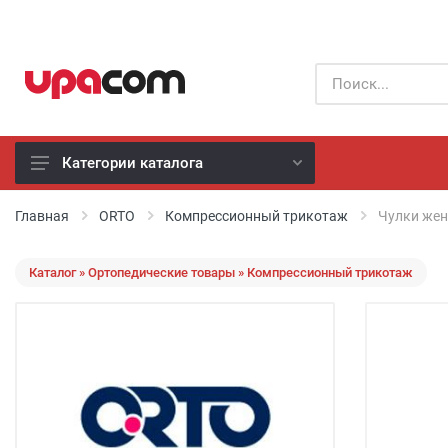
Категории каталога
Б/У оборудование
Главная
ORTO
Компрессионный трикотаж
Чулки жен
Все производители
Каталог » Ортопедические товары » Компрессионный трикотаж
Физиотерапия
Реанимация
Неонатология
Хирургия