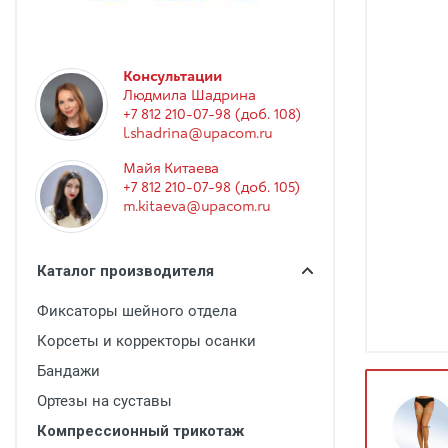
Гинекология
Эндоскопия
Функциональная диагностика
Консультации
Людмила Шадрина
Офтальмология
+7 812 210-07-98 (доб. 108)
l.shadrina@upacom.ru
Урология
Майя Китаева
Дезинфекция и стерилизация
+7 812 210-07-98 (доб. 105)
m.kitaeva@upacom.ru
Лучевая диагностика
Реабилитация
Каталог производителя
Расходные материалы
Фиксаторы шейного отдела
Оториноларингология
Корсеты и корректоры осанки
Вспомогательное оборудование
Бандажи
Ветеринария
Ортезы на суставы
Компрессионный трикотаж
Стоматологическое оборудование