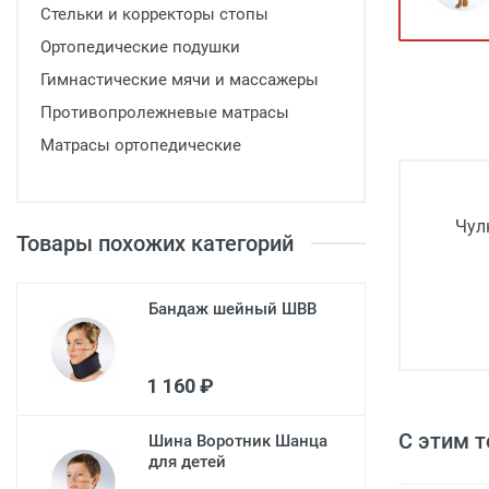
Стельки и корректоры стопы
Медицинская мебель
Ортопедические подушки
Лабораторное оборудование
Гимнастические мячи и массажеры
Оборудование для скорой помощи
Противопролежневые матрасы
Прачечное оборудование
Матрасы ортопедические
Медицинские мониторы
Ортопедические товары
Чул
Товары похожих категорий
Косметология
Бандаж шейный ШВВ
1 160 ₽
С этим 
Шина Воротник Шанца
для детей