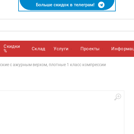
Больше скидок в телеграм!
Скидки
Cклад
Услуги
Проекты
Информа
%
ские с ажурным верхом, плотные 1 класс компрессии