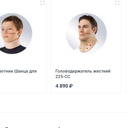
ротник Шанца для
Головодержатель жесткий
225-СС
4 890 ₽