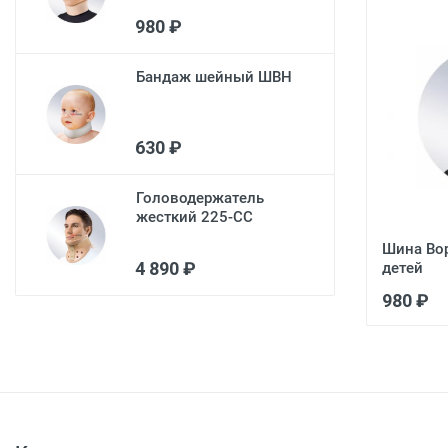
980 ₽
Бандаж шейный ШВН
630 ₽
Головодержатель
жесткий 225-СС
Шина Во
4 890 ₽
детей
980 ₽