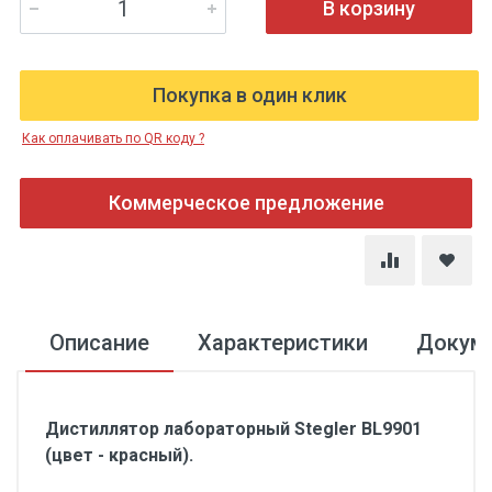
В корзину
Покупка в один клик
Как оплачивать по QR коду ?
Коммерческое предложение
Описание
Характеристики
Докум
Дистиллятор лабораторный Stegler BL9901
(цвет - красный).