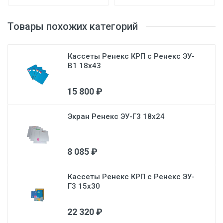
Ag/AgCl электроды)
Товары похожих категорий
Провода для поликанала (ЭКГ) - 2 шт.
Провода для поликанала универсальные - 2
Кассеты Ренекс КРП с Ренекс ЭУ-
шт.
В1 18х43
Электроды ЭКГ типа «прищепка» - 2 шт.
15 800 ₽
ПО регистрации и анализа ЭЭГ (два
программных пакета EEGStudio и WinEEG)
Экран Ренекс ЭУ-Г3 18х24
ПО томографии низкого разрешения
LORETA
8 085 ₽
Кассеты Ренекс КРП с Ренекс ЭУ-
Г3 15x30
22 320 ₽