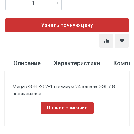
Узнать точную цену
Описание
Характеристики
Компл
Мицар-ЭЭГ-202-1 премиум 24 канала ЭЭГ / 8
поликаналов
Полное описание
число каналов 24 ЭЭГ+8 полиграфических или
Блок регистрации (ПБС– преобразователь
31 ЭЭГ+ 1 полиграфический;
биосигналов )