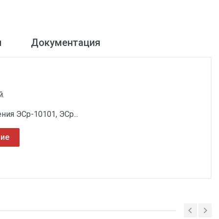
и
Документация
й.
ия ЭСр-10101, ЭСр...
ние