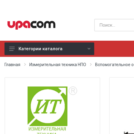
Категории каталога
Б/У оборудование
Главная
Измерительная техника НПО
Вспомогательное 
Все производители
Физиотерапия
Реанимация
Неонатология
Хирургия