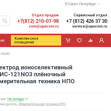
Санкт-Петербург
Отдел продаж
Сервисный отдел
+7(812) 210-07-98
+7 (812) 426 37 30
com@upacom.ru
service@upacom.ru
Комплексное
ия
оснащение
очный)
ектрод ионоселективный
ИС-121NO3 плёночный
мерительная техника НПО
чие:
На складе
зводитель:
Измерительная техника НПО