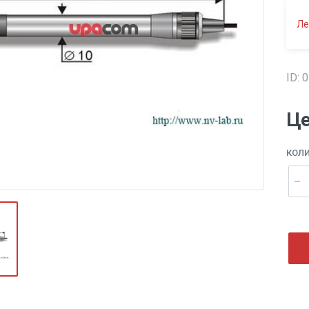
Ле
ID: 
Це
КОЛ