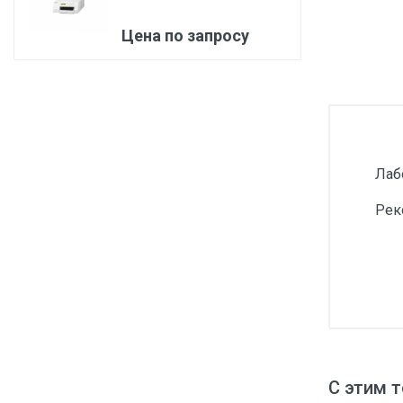
Медицинская мебель
Цена по запросу
Лабораторное оборудование
Оборудование для скорой помощи
Прачечное оборудование
Медицинские мониторы
Лаб
Ортопедические товары
Рек
Косметология
С этим 