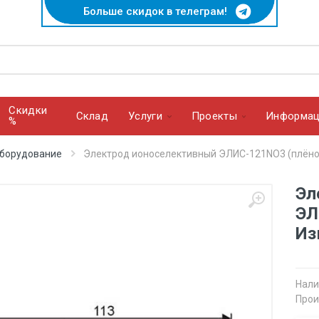
Больше скидок в телеграм!
Скидки
Cклад
Услуги
Проекты
Информац
%
оборудование
Электрод ионоселективный ЭЛИС-121NO3 (плён
Эл
ЭЛ
Из
Нали
Прои