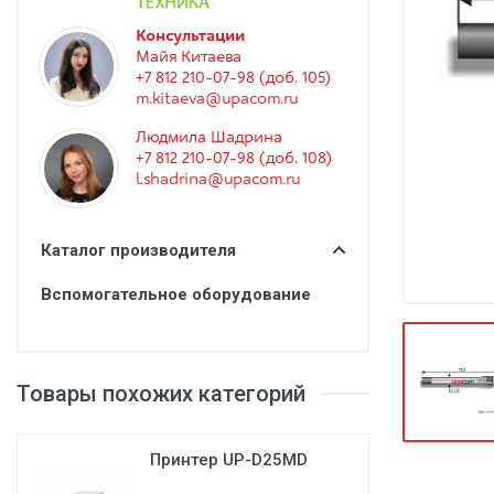
Гинекология
Консультации
Эндоскопия
Майя Китаева
+7 812 210-07-98 (доб. 105)
Функциональная диагностика
m.kitaeva@upacom.ru
Офтальмология
Людмила Шадрина
+7 812 210-07-98 (доб. 108)
Урология
l.shadrina@upacom.ru
Дезинфекция и стерилизация
Лучевая диагностика
Каталог производителя
Реабилитация
Вспомогательное оборудование
Расходные материалы
Оториноларингология
Товары похожих категорий
Вспомогательное оборудование
Ветеринария
Принтер UP-D25MD
Стоматологическое оборудование