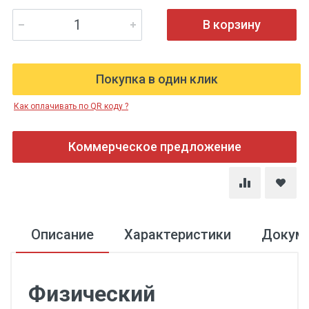
В корзину
Покупка в один клик
Как оплачивать по QR коду ?
Коммерческое предложение
Описание
Характеристики
Докум
Физический