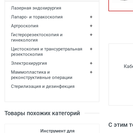
Медицинская мебель
Лазерная эндохирургия
Лабораторное оборудование
Лапаро- и торакоскопия
Артроскопия
Оборудование для скорой помощи
Гистерорезектоскопия и
Прачечное оборудование
гинекология
Медицинские мониторы
Цистоскопия и трансуретральная
резектоскопия
Ортопедические товары
Электрохирургия
Каб
Косметология
Маммопластика и
реконструктивные операции
Стерилизация и дезинфекция
Товары похожих категорий
С этим 
Инструмент для