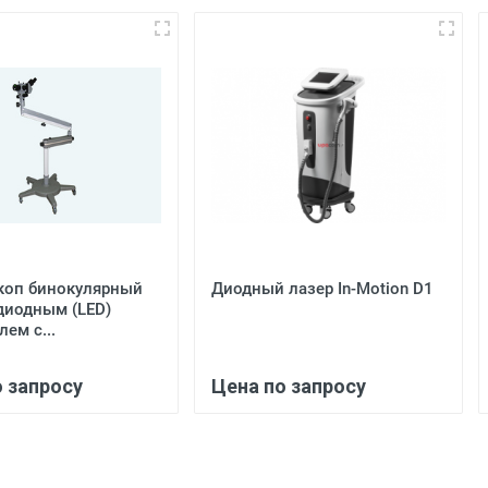
коп бинокулярный
Диодный лазер In-Motion D1
диодным (LED)
ем с...
о запросу
Цена по запросу