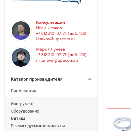
Гинекология
Эндоскопия
Функциональная диагностика
Консультации
Иван Исаков
Офтальмология
+7 812 210-07-73 (доб. 125)
i.isakov@upacom.ru
Урология
Мария Лунева
Дезинфекция и стерилизация
+7 812 210-07-73 (доб. 126)
m.luneva@upacom.ru
Лучевая диагностика
Реабилитация
Каталог производителя
Расходные материалы
Риноскопия
Оториноларингология
Инструмент
Вспомогательное оборудование
Оборудование
Ветеринария
Оптика
Рекомендуемые комплекты
Стоматологическое оборудование