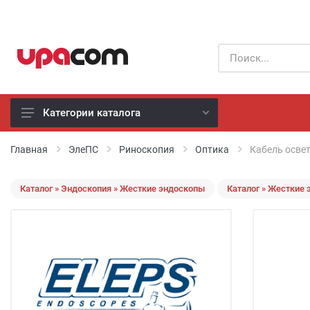
Категории каталога
Б/У оборудование
Главная
ЭлеПС
Риноскопия
Оптика
Кабель осве
Все производители
Каталог » Эндоскопия » Жесткие эндоскопы
Каталог » Жесткие 
Физиотерапия
Реанимация
Неонатология
Хирургия