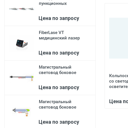
пункционных
неэндоскопических
лазер...
Цена по запросу
​FiberLase VT
медицинский лазер
Цена по запросу
Магистральный
световод боковое
Кольпос
излучение
со свето
осветител
Цена по запросу
Цена п
Магистральный
световод боковое
излучение
Цена по запросу