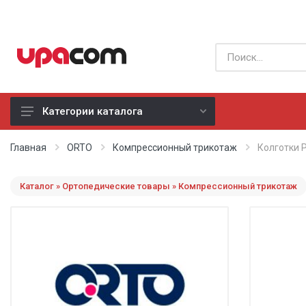
Категории каталога
Б/У оборудование
Главная
ORTO
Компрессионный трикотаж
Колготки 
Все производители
Каталог » Ортопедические товары » Компрессионный трикотаж
Физиотерапия
Реанимация
Неонатология
Хирургия