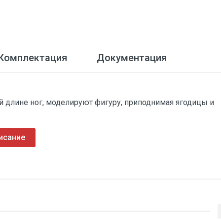
Комплектация
Документация
 длине ног, моделируют фигуру, приподнимая ягодицы и
исание