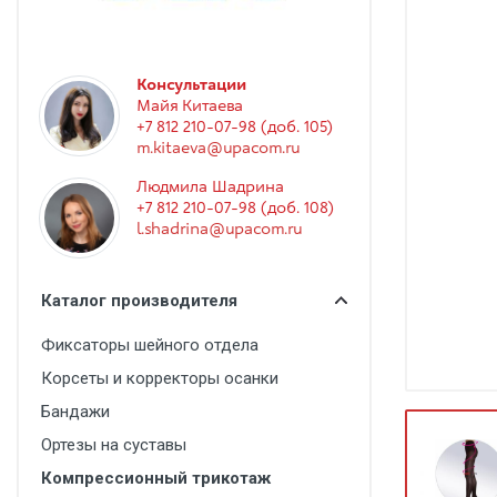
Гинекология
Эндоскопия
Функциональная диагностика
Консультации
Майя Китаева
Офтальмология
+7 812 210-07-98 (доб. 105)
m.kitaeva@upacom.ru
Урология
Людмила Шадрина
Дезинфекция и стерилизация
+7 812 210-07-98 (доб. 108)
l.shadrina@upacom.ru
Лучевая диагностика
Реабилитация
Каталог производителя
Расходные материалы
Фиксаторы шейного отдела
Оториноларингология
Корсеты и корректоры осанки
Вспомогательное оборудование
Бандажи
Ветеринария
Ортезы на суставы
Компрессионный трикотаж
Стоматологическое оборудование