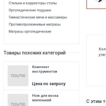
Стельки и корректоры стопы
Медицинская мебель
Ортопедические подушки
Лабораторное оборудование
Гимнастические мячи и массажеры
Оборудование для скорой помощи
Противопролежневые матрасы
Прачечное оборудование
Матрасы ортопедические
Медицинские мониторы
Ортопедические товары
Кол
Товары похожих категорий
утя
Косметология
Комплект
инструментов
Standard
Цена по запросу
Нож для воска
маленький
С этим 