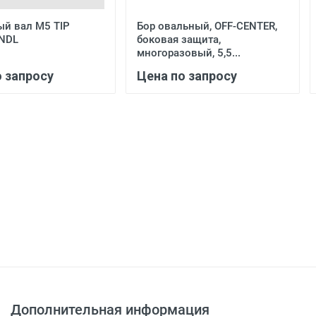
8393.1854 - Монополярные, захватывающие и диссекцион
й вал М5 TIP
Бор овальный, OFF-CENTER,
8393.3451 - Проталкиватель узлов, 5 мм, длина 330мм
BNDL
боковая защита,
8393.2824 - Монополярные, диссекционные щипцы «Petelin»,
многоразовый, 5,5...
односторонним перемещением, 310мм, d5 мм, бранши 14мм.
о запросу
Цена по запросу
дополнительным креплением для пальца
8393.0443 - Монополярные Микро-ножницы, "Metzenbaum", 
лезвие 8мм., рукоятка с вращением с дополнительным кр
8393.2814 - Монополярные, захватные и диссекционные щипц
поперечными зубьями, двойным перемещением, 310мм, d5 
фиксатором с вращением с дополнительным креплением д
280-050 - Кабель монополярный, коннектор 4 мм, для 4 мм
8393.2884 - Монополярные щипцы для захватывания и диссе
двойным перемещением, 310мм, d5 мм, бранши 14мм., рук
дополнительным креплением для пальца
8393.1844 - Монополярные щипцы для захватывания и дис
длиной 20 мм, с односторонним перемещением рукоятка с
дополнительным креплением для пальца
8383.311 - Щипцы захватные с холангиографическим катет
Дополнительная информация