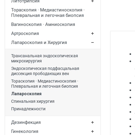
Литотрипсия
Медицинская мебель
Тораскопия · Медиастиноскопия ·
Плевральная и легочная биопсия
Лабораторное оборудование
Вагиноскопия · Амниоскопия
Оборудование для скорой помощи
Артроскопия
Прачечное оборудование
Лапароскопия и Хирургия
Медицинские мониторы
Трансанальная эндоскопическая
Ортопедические товары
микрохирургия
Эндоскопическая подфасцальная
Косметология
диссекция прободающих вен
Тораскопия · Медиастиноскопия ·
Плевральная и легочная биопсия
Лапароскопия
Спинальная хирургия
Принадлежности
Дезинфекция
Гинекология