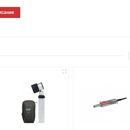
исание
рямой
мм, 150мм, прямой
; 100мм; прямой
бидными вставками, прямой
бидными вставками, изогнут влево
крытия ран