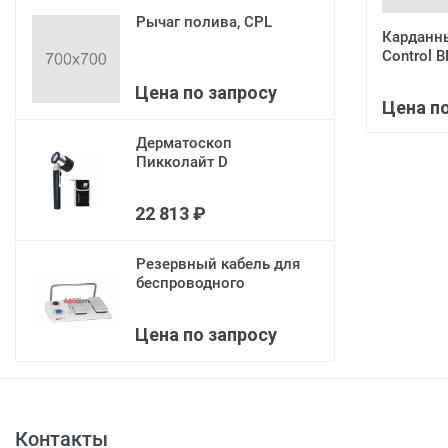
Рычаг полива, CPL
Карданны
Control 
Цена по запросу
Цена п
Дерматоскоп
Пикколайт D
22 813 ₽
Резервный кабель для
беспроводного
педального пере...
Цена по запросу
Контакты