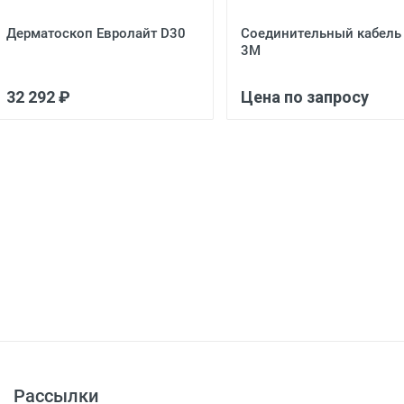
ные щипцы рабочая длина 310мм, диам 5мм
Дерматоскоп Евролайт D30
Соединительный кабель
3M
 изогнутые влево на 30°, с поперечными зубьями, с
, рукоятка с кремальерой, с фиксатором с вращением с
32 292 ₽
Цена по запросу
изогнуты влево, с двойным перемещением, 310мм, d5 мм,
еплением для пальца
ы, «Maryland, Dissektor», изогнутые, с мелкими
мм, бранши 17мм., рукоятка с кремальерой, с
ля пальца
, 4,5м Бова Германия
кции, мелкие, пирамидальные зубья, тонкие, 14 мм, с
оятка с кремальерой, с фиксатором с вращением с
секции, окончатые с мелкими поперечными зубьями,
 кремальерой, с фиксатором с вращением с
ером 5 мм, 295мм, рукоятка с доп креплением для пальца.
Рассылки