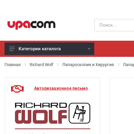
Категории каталога
Б/У оборудование
Главная
Richard Wolf
Лапароскопия и Хирургия
Лапа
Все производители
Авторизационное письмо
Физиотерапия
Реанимация
Неонатология
Хирургия