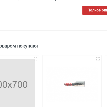
Полное оп
8935.442-Лапороскоп, 30град, 5,3мм, 303мм
8921.014-Рукав для троакара, магнитный, 5,5мм, 100мм, п
8921.123- Троакар, трехгранный, 5,5мм, 169мм
8924.026 - Рукав для троакара, винтовой, магнитный, 12,5
товаром покупают
8924.125 - Троакар 12,7мм; 214мм; трехгранный
8924.014 - Рукав для трокара, магнитный, 12,5мм; 100мм
8923.024 - Рукав для трокара, винтовой; магнитный, 10мм
6.01 - Щетка, L-360мм, d-11мм, щетина 100 мм
6.08 - Щетка, L-440мм, d-19мм, щетина 80мм
8302.12 - Игла Вереша длина 120 мм
8393.501 - Иглодержатель, диам 5 мм, длина 310мм с кар
8393.512 - Иглодержатель, диам 5 мм, длина 310мм с кар
8756.2010 - Направитель нити, инструмент шовный для за