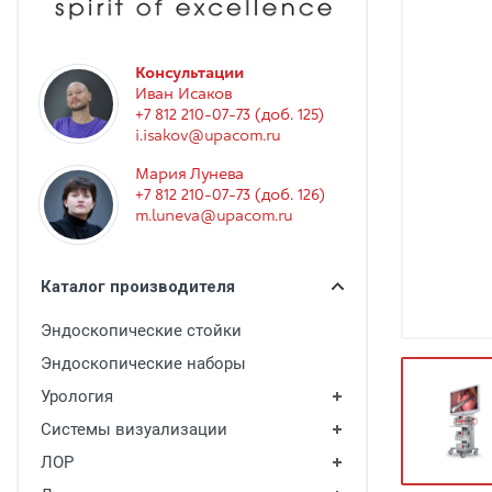
Гинекология
Эндоскопия
Консультации
Функциональная диагностика
Иван Исаков
+7 812 210-07-73 (доб. 125)
Офтальмология
i.isakov@upacom.ru
Урология
Мария Лунева
+7 812 210-07-73 (доб. 126)
Дезинфекция и стерилизация
m.luneva@upacom.ru
Лучевая диагностика
Реабилитация
Каталог производителя
Расходные материалы
Эндоскопические стойки
Оториноларингология
Эндоскопические наборы
Вспомогательное оборудование
Урология
Системы визуализации
Ветеринария
ЛОР
Стоматологическое оборудование