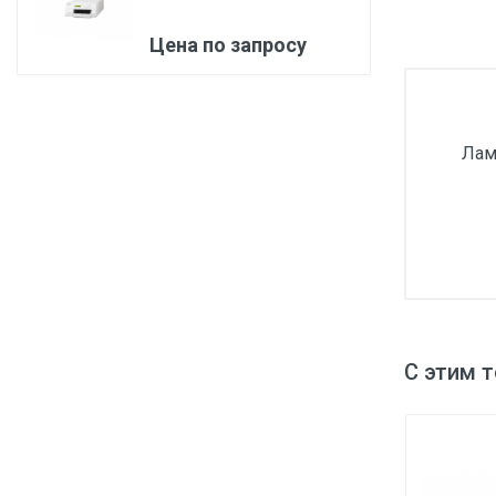
Медицинская мебель
Цена по запросу
Лабораторное оборудование
Оборудование для скорой помощи
Прачечное оборудование
Лам
Медицинские мониторы
Ортопедические товары
Косметология
С этим 