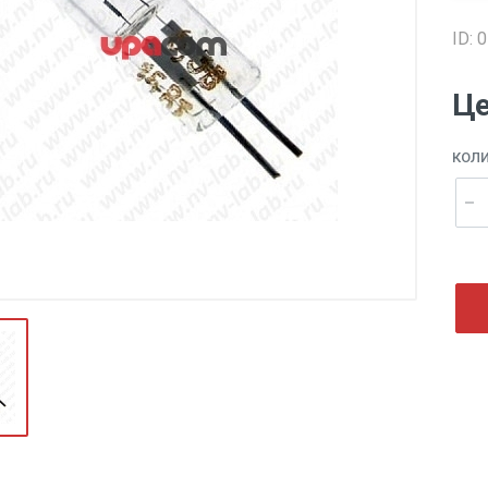
ID: 
Це
КОЛ