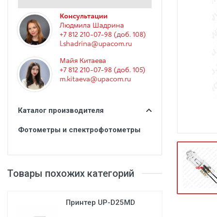
Гинекология
Консультации
Эндоскопия
Людмила Шадрина
+7 812 210-07-98 (доб. 108)
Функциональная диагностика
l.shadrina@upacom.ru
Офтальмология
Майя Китаева
+7 812 210-07-98 (доб. 105)
Урология
m.kitaeva@upacom.ru
Дезинфекция и стерилизация
Лучевая диагностика
Каталог производителя
Реабилитация
Фотометры и спектрофотометры
Расходные материалы
Оториноларингология
Товары похожих категорий
Вспомогательное оборудование
Ветеринария
Принтер UP-D25MD
Стоматологическое оборудование