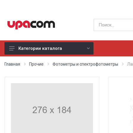
Категории каталога
Б/У оборудование
Главная
Прочие
Фотометры и спектрофотометры
Ла
Все производители
Физиотерапия
Реанимация
Неонатология
Хирургия