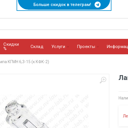
Больше скидок в телеграм!
Скидки
Cклад
Услуги
Проекты
Информац
%
мпа КГМН 6,3-15 (к КФК-2)
Ла
Нали
Ле