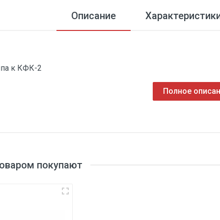
Описание
Характеристик
па к КФК-2
Полное описа
товаром покупают
3