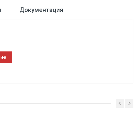
и
Документация
ние