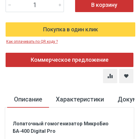
В корзину
Покупка в один клик
Как оплачивать по QR коду ?
Коммерческое предложение
Описание
Характеристики
Докум
Лопаточный гомогенизатор МикроБио
БА-400 Digital Pro