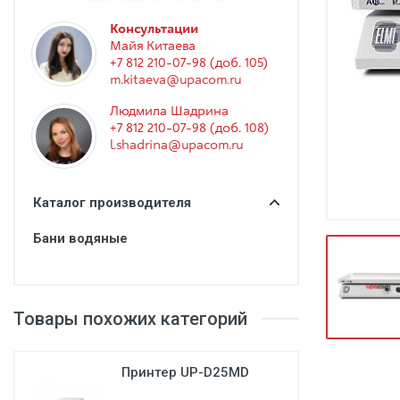
Гинекология
Консультации
Эндоскопия
Майя Китаева
+7 812 210-07-98 (доб. 105)
Функциональная диагностика
m.kitaeva@upacom.ru
Офтальмология
Людмила Шадрина
+7 812 210-07-98 (доб. 108)
Урология
l.shadrina@upacom.ru
Дезинфекция и стерилизация
Лучевая диагностика
Каталог производителя
Реабилитация
Бани водяные
Расходные материалы
Оториноларингология
Товары похожих категорий
Вспомогательное оборудование
Ветеринария
Принтер UP-D25MD
Стоматологическое оборудование