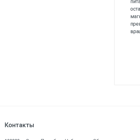
пит
ост
маг
пре
вра
Контакты