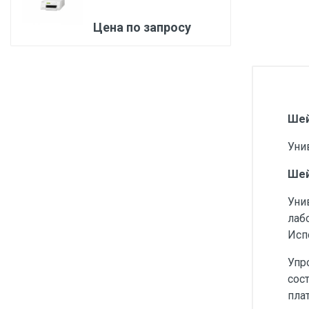
Медицинская мебель
Цена по запросу
Лабораторное оборудование
Оборудование для скорой помощи
Прачечное оборудование
Медицинские мониторы
Шей
Ортопедические товары
Уни
Косметология
Шей
Уни
лаб
Исп
Упр
сос
пла