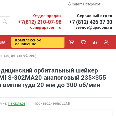
Санкт-Петербург
Отдел продаж
Сервисный отдел
+7(812) 210-07-98
+7 (812) 426 37 30
com@upacom.ru
service@upacom.ru
Комплексное
ция
оснащение
0 мм, до 300 об/мин)
дицинский орбитальный шейкер
MI S-302MA20 аналоговый 235×355
 амплитуда 20 мм до 300 об/мин
чие:
На складе
Производитель:
ELMI