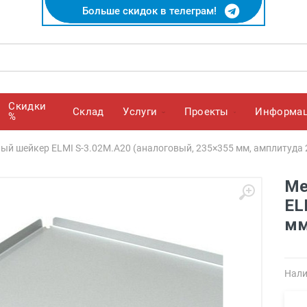
Больше скидок в телеграм!
Скидки
Cклад
Услуги
Проекты
Информа
%
й шейкер ELMI S-3.02M.A20 (аналоговый, 235×355 мм, амплитуда 2
Ме
EL
мм
Нали