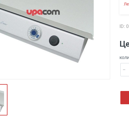
Ле
ID: 
Це
КОЛ