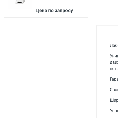
Медицинская мебель
Цена по запросу
Лабораторное оборудование
Оборудование для скорой помощи
Прачечное оборудование
Медицинские мониторы
Лаб
Ортопедические товары
Уни
дви
Косметология
пет
Гара
Сво
Шир
Упр