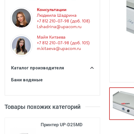
Гинекология
Консультации
Эндоскопия
Людмила Шадрина
+7 812 210-07-98 (доб. 108)
Функциональная диагностика
l.shadrina@upacom.ru
Офтальмология
Майя Китаева
+7 812 210-07-98 (доб. 105)
Урология
m.kitaeva@upacom.ru
Дезинфекция и стерилизация
Лучевая диагностика
Каталог производителя
Реабилитация
Бани водяные
Расходные материалы
Оториноларингология
Товары похожих категорий
Вспомогательное оборудование
Ветеринария
Принтер UP-D25MD
Стоматологическое оборудование