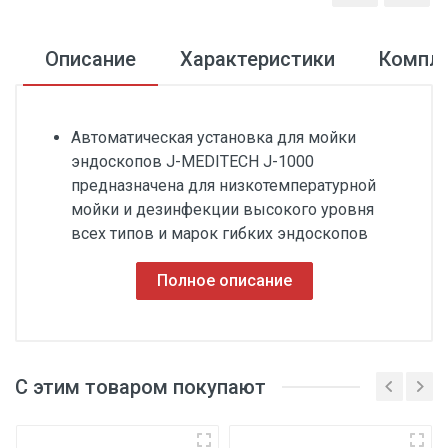
Описание
Характеристики
Компл
Автоматическая установка для мойки
эндоскопов J-MEDITECH J-1000
предназначена для низкотемпературной
мойки и дезинфекции высокого уровня
всех типов и марок гибких эндоскопов
Полное описание
Ширина
С этим товаром покупают
69 см
Регистрационное
Декларация о
удостоверения
соответствии
Длина