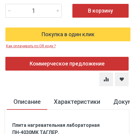
В корзину
Покупка в один клик
Как оплачивать по QR коду ?
Коммерческое предложение
Описание
Характеристики
Докум
Плита нагревательная лабораторная
ПН-4030МК ТАГЛЕР.