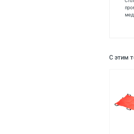
Сто
про
мед
С этим 