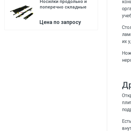
кон
Носилки продольно и
поперечно складные
орг
НППС-ММ 040...
уче
Цена по запросу
Сто
лам
их 
Нож
нер
Др
Отк
пли
под
Ест
вну