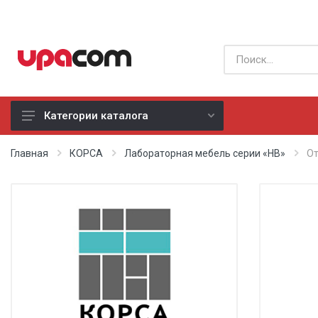
Категории каталога
Б/У оборудование
Главная
КОРСА
Лабораторная мебель серии «НВ»
От
Все производители
Физиотерапия
Реанимация
Неонатология
Хирургия