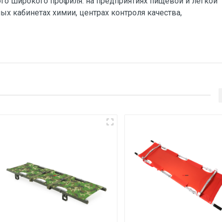
го широкого профиля: на предприятиях пищевой и лёгкой
х кабинетах химии, центрах контроля качества,