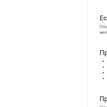
Ес
Сто
мел
П
П