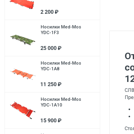
Медицинская мебель
2 200 ₽
Лабораторное оборудование
Носилки Med-Mos
Оборудование для скорой помощи
YDC-1F3
Прачечное оборудование
25 000 ₽
Медицинские мониторы
О
Ортопедические товары
Носилки Med-Mos
с
YDC-1A8
Косметология
1
11 250 ₽
СЛВ
Пре
Носилки Med-Mos
YDC-1A10
15 900 ₽
Сто