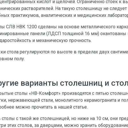
центрированных кислот и щелочей. Ограниченно стоек к в
анических растворителей. На такую столешницу не следуе
бных практикумов, аналитических и медицинских лаборато
лы СЛВ НВК 1200 сделаны на основе металлического карка
инированные панели (ЛДСП толщиной 16 мм) окантованы н
ударостойкость и механическую прочность.
ки стола регулируются по высоте в пределах двух сантиме
овном полу.
угие варианты столешниц и сто
рытые столы «НВ-Комфорт» производятся с пятью столешни
тки, нержавеющей стали, монолитного керамогранита и по
робнее можно прочитать в нашей статье.
ь столы с такой же столешницей, но ниже на 10 см, они пр
три этих столов, за дверцами, можно хранить оборудование