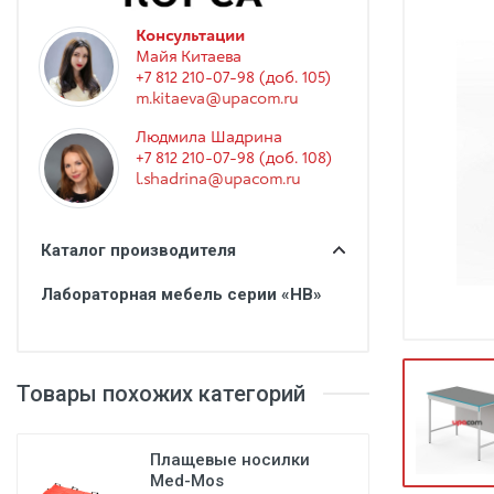
Гинекология
Консультации
Эндоскопия
Майя Китаева
+7 812 210-07-98 (доб. 105)
Функциональная диагностика
m.kitaeva@upacom.ru
Офтальмология
Людмила Шадрина
+7 812 210-07-98 (доб. 108)
Урология
l.shadrina@upacom.ru
Дезинфекция и стерилизация
Лучевая диагностика
Каталог производителя
Реабилитация
Лабораторная мебель серии «НВ»
Расходные материалы
Оториноларингология
Товары похожих категорий
Вспомогательное оборудование
Ветеринария
Плащевые носилки
Стоматологическое оборудование
Med-Mos