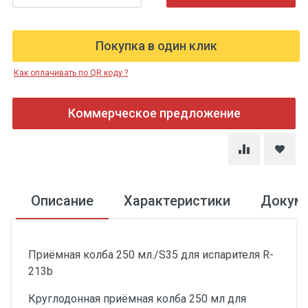
Покупка в один клик
Как оплачивать по QR коду ?
Коммерческое предложение
Описание
Характеристики
Докум
Приёмная колба 250 мл./S35 для испарителя R-
213b
Круглодонная приёмная колба 250 мл для