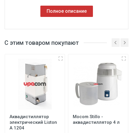
Полное описание
Ширина
30 см
С этим товаром покупают
Регистрационное
Длина
удостоверение
85 см
Высота
Отправить на почту
62 см
Вес
8 кг
Аквадистиллятор
Mocom Stillo -
Отправить
электрический Liston
аквадистиллятор 4 л
A 1204