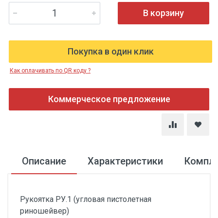
В корзину
Покупка в один клик
Как оплачивать по QR коду ?
Коммерческое предложение
Описание
Характеристики
Компл
Рукоятка РУ.1 (угловая пистолетная
риношейвер)