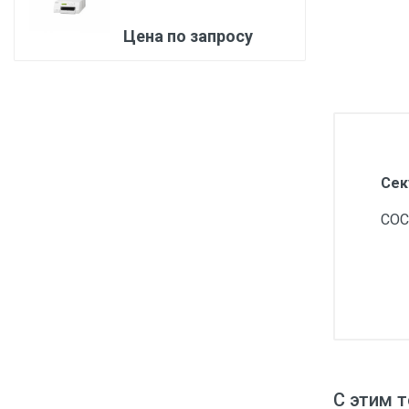
Медицинская мебель
Цена по запросу
Лабораторное оборудование
Оборудование для скорой помощи
Прачечное оборудование
Медицинские мониторы
Сек
Ортопедические товары
Косметология
СОС
С этим 