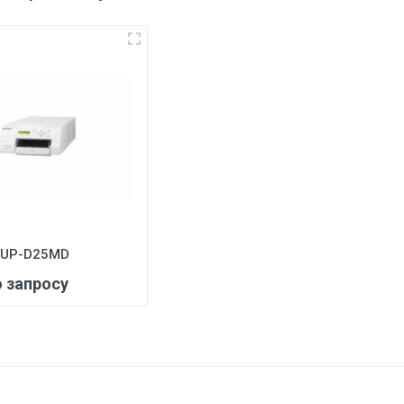
3
 UP-D25MD
о запросу