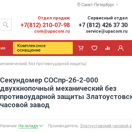
Санкт-Петербург
Отдел продаж
Сервисный отдел
+7(812) 210-07-98
+7 (812) 426 37 30
com@upacom.ru
service@upacom.ru
Комплексное
ия
оснащение
механический, без противоударной защиты)
Секундомер СОСпр-2б-2-000
двухкнопочный механический без
противоударной защиты Златоустовс
часовой завод
Наличие:
На складе
Производитель:
Златоустовский часовой 