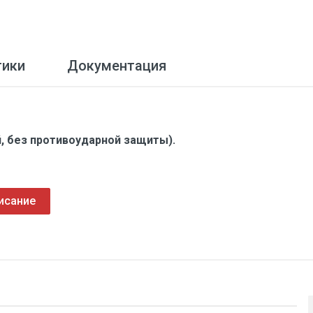
тики
Документация
, без противоударной защиты).
исание