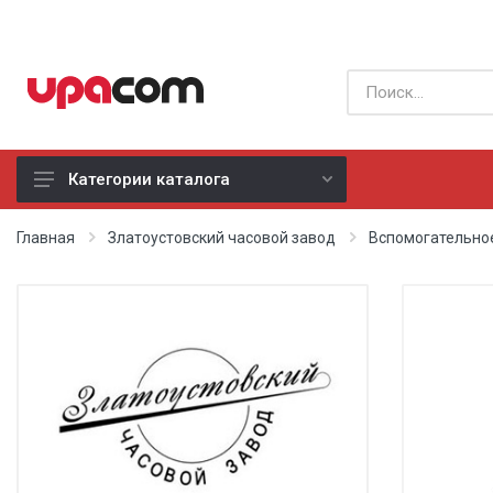
Категории каталога
Б/У оборудование
Главная
Златоустовский часовой завод
Вспомогательно
Все производители
Физиотерапия
Реанимация
Неонатология
Хирургия