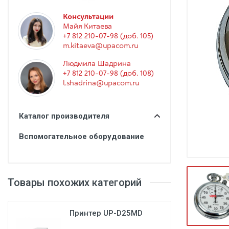
Гинекология
Консультации
Эндоскопия
Майя Китаева
+7 812 210-07-98 (доб. 105)
Функциональная диагностика
m.kitaeva@upacom.ru
Офтальмология
Людмила Шадрина
+7 812 210-07-98 (доб. 108)
Урология
l.shadrina@upacom.ru
Дезинфекция и стерилизация
Лучевая диагностика
Каталог производителя
Реабилитация
Вспомогательное оборудование
Расходные материалы
Оториноларингология
Товары похожих категорий
Вспомогательное оборудование
Ветеринария
Принтер UP-D25MD
Стоматологическое оборудование