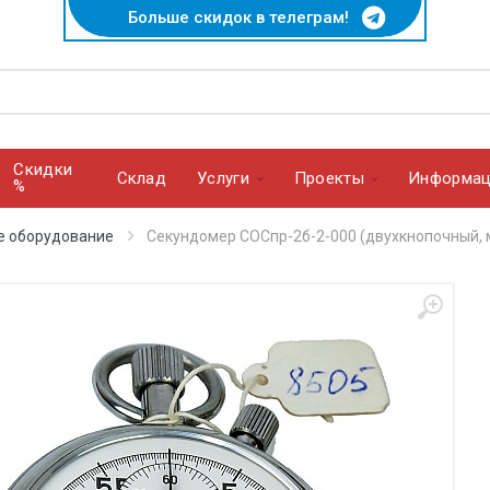
Больше скидок в телеграм!
Скидки
Cклад
Услуги
Проекты
Информац
%
е оборудование
Секундомер СОСпр-2б-2-000 (двухкнопочный, 