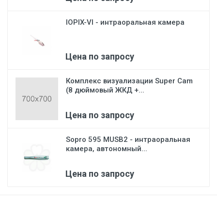
Пылесос и слюноотсос эжекторного типа
IOPIX-VI - интраоральная камера
Пистолет вода/воздух
Дополнительное место для установки 4-го
инструмента
Цена по запросу
Сенсорная панель управления движением кресла
Система автоматического наполнения водой стакана
Комплекс визуализации Super Cam
пациента и омыва плевательницы
(8 дюймовый ЖКД +...
Вкл./выкл. светильника
Цена по запросу
Sopro 595 MUSB2 - интраоральная
Светильник Siger LED, 33 000 люкс
камера, автономный...
Держатель монитора
Стул врача
Цена по запросу
Стул ассистента
Светильник галогенный,10 000 - 28 000 люкс