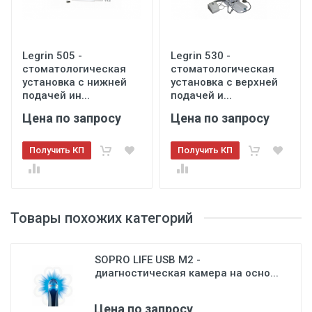
детского приема
Левый и правый подлокотники
Legrin 505 -
Legrin 530 -
стоматологическая
стоматологическая
установка с нижней
установка с верхней
Поворотный на 1800
подачей ин...
подачей и...
Совмещен с креслом пациента
Цена по запросу
Цена по запросу
Система автоматического наполнения водой стакана
пациента и омыва плевательницы
Получить КП
Получить КП
Автономная подача воды на инструменты
Система дезинфекции шлангов
Фильтр сжатого воздуха с автоматическим сливом
конденсата
Товары похожих категорий
Бойлер для подогрева воды
Керамическая поворотная съемная автоклавируемая
плевательница
SOPRO LIFE USB M2 -
Многофункциональная педаль управления креслом и
диагностическая камера на осно...
инструментами
Цена по запросу