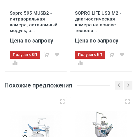
Модуль для подключения турбинного наконечника с
4-канальным шлангом midwest
Sopro 595 MUSB2 -
SOPRO LIFE USB M2 -
Модуль для подключения пневматического
интраоральная
диагностическая
микромотора
камера, автономный
камера на основе
Модуль для подключения пятого инструмента
модуль, с...
техноло...
Автоматическая блокировка неиспользуемых
Цена по запросу
Цена по запросу
инструментов при выборе одного
Система антивсасывания для турбинных шлангов
Получить КП
Получить КП
Негатоскоп
Сенсорная панель управления всеми функциями
установки
Пневматический фиксатор блока врача в рабочем
Похожие предложения
положении
Электромеханическое (Linak)
Функция памяти на 5 положений
Система аварийной остановки движения кресла
Артикуляционный подголовник для взрослого и