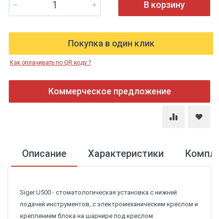
В корзину
Покупка в один клик
Как оплачивать по QR коду ?
Коммерческое предложение
Описание
Характеристики
Компл
Siger U500 - стоматологическая установка с нижней
подачей инструментов, с электромеханическим креслом и
креплением блока на шарнире под креслом