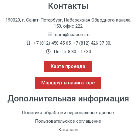
Контакты
Светильник Faro EDI, до 35 000 люкс (Италия)
Встраиваемый скалер
190020, г. Санкт-Петербург, Набережная Обводного канала
Электрический мотор
150, офис 222
Монитор
Встроенная система для подключения вакуумной
com@upacom.ru
помпы Cattani
+7 (812) 458 45 65
,
+7 (812) 426 37 30
,
Итальянская обивка
Пн-Пт 8:30 - 17:30
Коммуникационный бокс
Гидравлический привод кресла пациента
Карта проезда
Маршрут в навигаторе
Дополнительная информация
Политика обработки персональных данных
Пользовательское соглашение
Каталоги