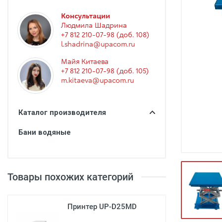
Гинекология
Консультации
Эндоскопия
Людмила Шадрина
+7 812 210-07-98 (доб. 108)
Функциональная диагностика
l.shadrina@upacom.ru
Офтальмология
Майя Китаева
+7 812 210-07-98 (доб. 105)
Урология
m.kitaeva@upacom.ru
Дезинфекция и стерилизация
Лучевая диагностика
Каталог производителя
Реабилитация
Бани водяные
Расходные материалы
Оториноларингология
Товары похожих категорий
Вспомогательное оборудование
Ветеринария
Принтер UP-D25MD
Стоматологическое оборудование