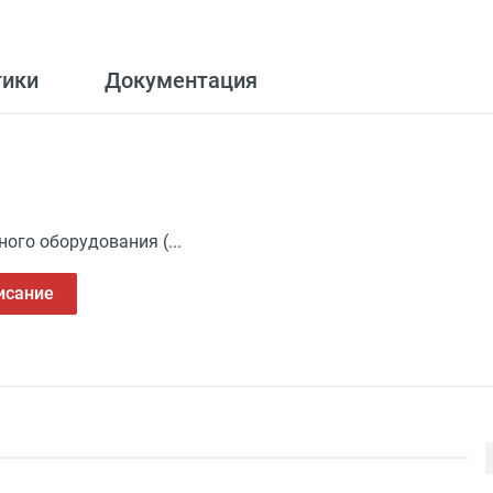
тики
Документация
го оборудования (...
исание