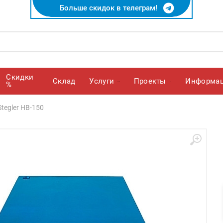
Больше скидок в телеграм!
Скидки
Cклад
Услуги
Проекты
Информа
%
tegler НВ-150