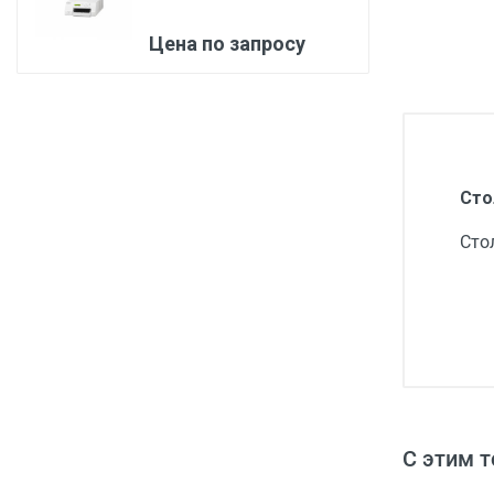
Медицинская мебель
Цена по запросу
Лабораторное оборудование
Оборудование для скорой помощи
Прачечное оборудование
Медицинские мониторы
Сто
Ортопедические товары
Сто
Косметология
С этим 