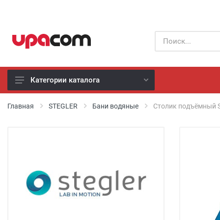
Категории каталога
Б/У оборудование
Главная
STEGLER
Бани водяные
Столик подъёмный S
Все производители
Физиотерапия
Реанимация
Неонатология
Хирургия