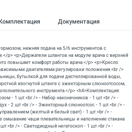
Комплектация
Документация
ормозом, нижняя подача на 5/6 инструментов с
.​</p> <p>Держатели шлангов на модуле врача с верхней
то повышает комфорт работы врача.​</p> <p>Кресло
висимыми двигателями регулировки положения.​<br />
ьницы, бутылкой для подачи дистиллированной воды,
воротной изогнутой штанге с эжекторным слюноотсосом,
ополнительного инструмента.​</p> <h4>Комплектация:
ом - 1 шт.<br /> - Набор наконечников - 1 шт.<br /> -
х - 2 шт.<br /> - Эжекторный слюноотсос - 1 шт.<br /> -
управлением (желтый и белый свет) - 1 шт.<br /> -
кое омывание чаши плевательницы и наполнение стакана
 шт.<br /> - Светодиодный негатоскоп - 1 шт.<br /> -