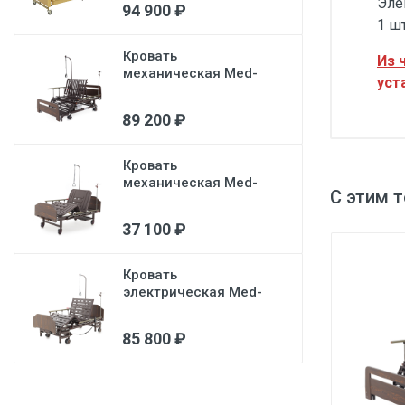
Эле
94 900 ₽
1 ш
Кровать
Из 
механическая Med-
уст
Mos Е-45А
(ММ-5128Н-02) с...
89 200 ₽
Кровать
механическая Med-
С этим 
Mos Е-8 (MM-
2024Н-02) (2...
37 100 ₽
Кровать
электрическая Med-
Mos DB-6
(MЕ-3028Н-00) (...
85 800 ₽