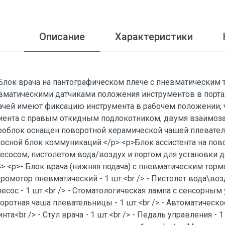
Описание
Характеристики
Блок врача на пантографическом плече с пневматическим т
вматическими датчиками положения инструментов в портах
ачей имеют фиксацию инструмента в рабочем положении, ч
иента с правым откидным подлокотником, двумя взаимоза
роблок оснащен поворотной керамической чашей плевател
осной блок коммуникаций.​</p> <p>Блок ассистента на по
есосом, пистолетом вода/воздух и портом для установки д
> <p>- Блок врача (нижняя подача) с пневматическим тормоз
ромотор пневматический - 1 шт.<br /> - Пистолет вода\возду
есос - 1 шт.<br /> - Стоматологическая лампа с сенсорным 
оротная чаша плевательницы - 1 шт.<br /> - Автоматичес
нта<br /> - Стул врача - 1 шт.<br /> - Педаль управления - 1