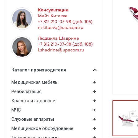
Гинекология
Консультации
Эндоскопия
Майя Китаева
+7 812 210-07-98 (доб. 105)
Функциональная диагностика
m.kitaeva@upacom.ru
Офтальмология
Людмила Шадрина
+7 812 210-07-98 (доб. 108)
Урология
l.shadrina@upacom.ru
Дезинфекция и стерилизация
Лучевая диагностика
Каталог производителя
Реабилитация
Медицинская мебель
Расходные материалы
Реабилитация
Оториноларингология
Красота и здоровье
МЧС
Вспомогательное оборудование
Слуховые аппараты
Ветеринария
Медицинское оборудование
Стоматологическое оборудование
Тракционные системы