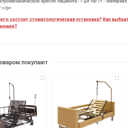
ктромеханическое кресло пациента -1 шт.<br /> - Материал 
т.</p>
чего состоит стоматологическая установка?
Как выбра
ановке?
Регистрационное
удостоверение
товаром покупают
Отправить на почту