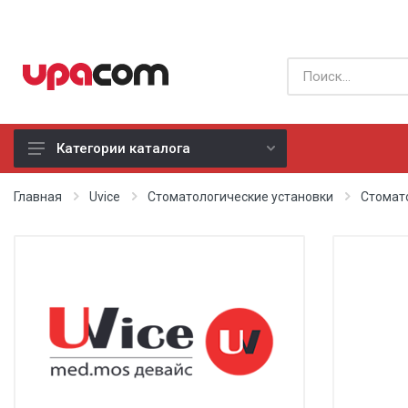
Категории каталога
Б/У оборудование
Главная
Uvice
Стоматологические установки
Стомат
Все производители
Физиотерапия
Реанимация
Неонатология
Хирургия