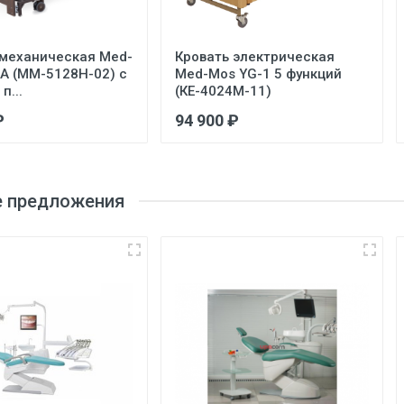
 механическая Med-
Кровать электрическая
5А (ММ-5128Н-02) с
Med-Mos YG-1 5 функций
п...
(КЕ-4024М-11)
₽
94 900 ₽
 предложения