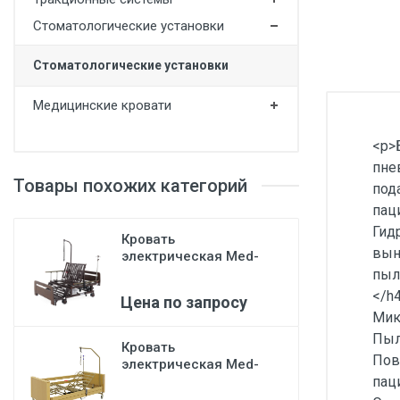
Медицинская мебель
Стоматологические установки
Лабораторное оборудование
Стоматологические установки
Оборудование для скорой помощи
Медицинские кровати
Прачечное оборудование
<p>
Медицинские мониторы
пне
Ортопедические товары
Товары похожих категорий
под
пац
Косметология
Гид
Кровать
вын
электрическая Med-
Mos DB-11А
пыл
(МЕ-5228Н-03)...
</h4
Цена по запросу
Мик
Пыл
Кровать
Пов
электрическая Med-
паци
Mos YG-1 5 функций
(КЕ-4...