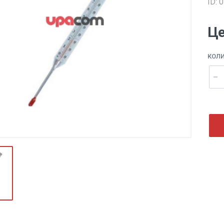
ID: 
Це
КОЛ