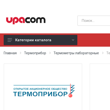
Категории каталога
Б/У оборудование
Главная
Термоприбор
Термометры лабораторные
Те
Все производители
Физиотерапия
Реанимация
Неонатология
Хирургия