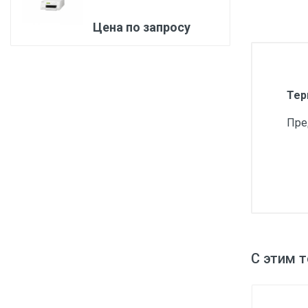
Медицинская мебель
Цена по запросу
Лабораторное оборудование
Оборудование для скорой помощи
Прачечное оборудование
Тер
Медицинские мониторы
Пре
Ортопедические товары
Косметология
С этим 