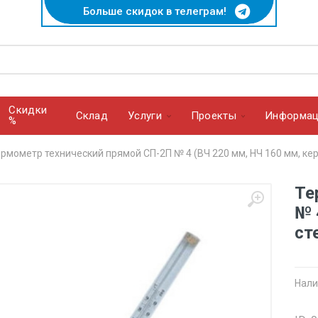
Больше скидок в телеграм!
Скидки
Cклад
Услуги
Проекты
Информац
%
рмометр технический прямой СП-2П № 4 (ВЧ 220 мм, НЧ 160 мм, кер
Те
№ 
ст
Нали