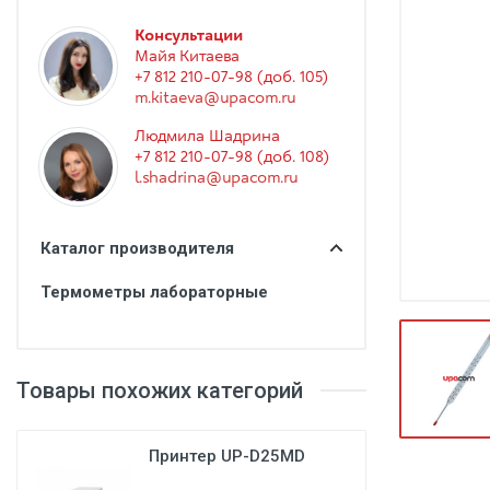
Гинекология
Консультации
Эндоскопия
Майя Китаева
+7 812 210-07-98 (доб. 105)
Функциональная диагностика
m.kitaeva@upacom.ru
Офтальмология
Людмила Шадрина
+7 812 210-07-98 (доб. 108)
Урология
l.shadrina@upacom.ru
Дезинфекция и стерилизация
Лучевая диагностика
Каталог производителя
Реабилитация
Термометры лабораторные
Расходные материалы
Оториноларингология
Товары похожих категорий
Вспомогательное оборудование
Ветеринария
Принтер UP-D25MD
Стоматологическое оборудование