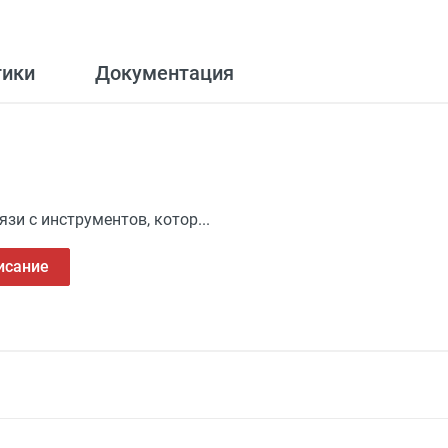
тики
Документация
и с инструментов, котор...
исание