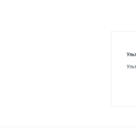
Медицинская мебель
Лабораторное оборудование
Оборудование для скорой помощи
Прачечное оборудование
Медицинские мониторы
Уль
Ортопедические товары
Уль
Косметология