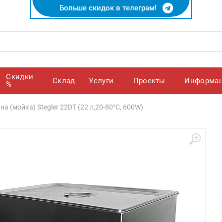
Больше скидок в телеграм!
Скидки
Cклад
Услуги
Проекты
Информа
%
а (мойка) Stegler 22DT (22 л,20-80°C, 600W)