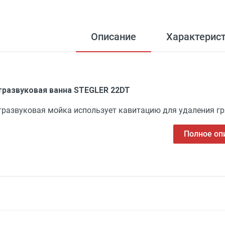
Описание
Характерис
тразвуковая ванна STEGLER 22DT
тразвуковая мойка использует кавитацию для удаления гряз
Полное оп