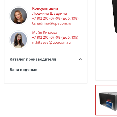
Гинекология
Консультации
Эндоскопия
Людмила Шадрина
+7 812 210-07-98 (доб. 108)
Функциональная диагностика
l.shadrina@upacom.ru
Офтальмология
Майя Китаева
+7 812 210-07-98 (доб. 105)
Урология
m.kitaeva@upacom.ru
Дезинфекция и стерилизация
Лучевая диагностика
Каталог производителя
Реабилитация
Бани водяные
Расходные материалы
Оториноларингология
Вспомогательное оборудование
Ветеринария
Стоматологическое оборудование