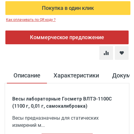
Покупка в один клик
Как оплачивать по QR коду ?
Коммерческое предложение
Описание
Характеристики
Докуме
Весы лабораторные Госметр ВЛТЭ-1100С
(1100 г, 0,01 г, самокалибровка)
Весы предназначены для статических
измерений м...