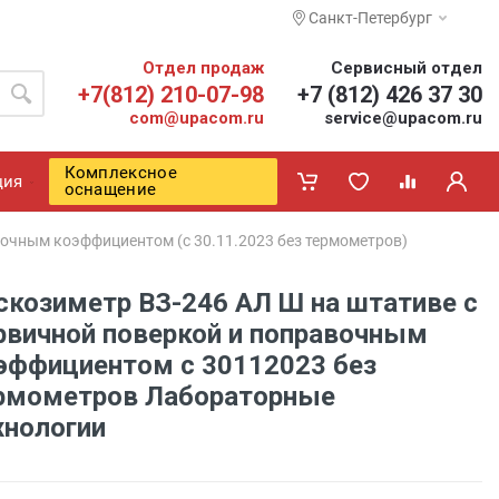
Санкт-Петербург
Отдел продаж
Сервисный отдел
+7(812) 210-07-98
+7 (812) 426 37 30
com@upacom.ru
service@upacom.ru
Комплексное
ция
оснащение
вочным коэффициентом (с 30.11.2023 без термометров)
скозиметр ВЗ-246 АЛ Ш на штативе с
рвичной поверкой и поправочным
эффициентом с 30112023 без
рмометров Лабораторные
хнологии