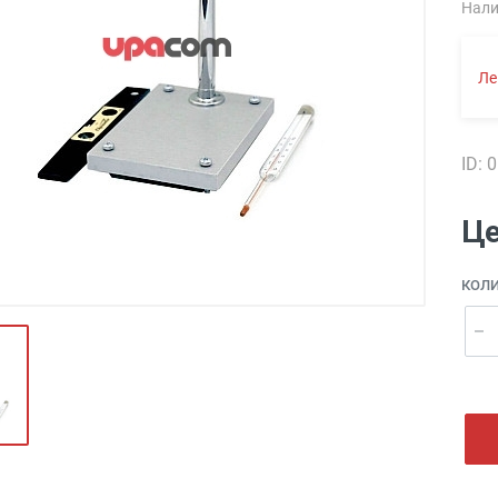
Нали
Ле
ID: 
Це
КОЛ