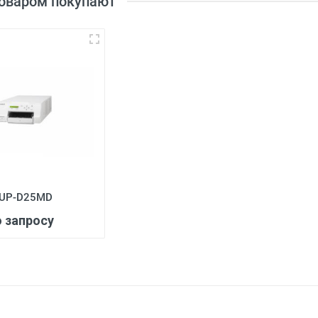
товаром покупают
3
 UP-D25MD
о запросу