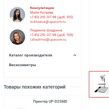
Гинекология
Консультации
Эндоскопия
Майя Китаева
+7 812 210-07-98 (доб. 105)
Функциональная диагностика
m.kitaeva@upacom.ru
Офтальмология
Людмила Шадрина
+7 812 210-07-98 (доб. 108)
Урология
l.shadrina@upacom.ru
Дезинфекция и стерилизация
Лучевая диагностика
Каталог производителя
Реабилитация
Вискозиметры
Расходные материалы
Оториноларингология
Товары похожих категорий
Вспомогательное оборудование
Ветеринария
Принтер UP-D25MD
Стоматологическое оборудование