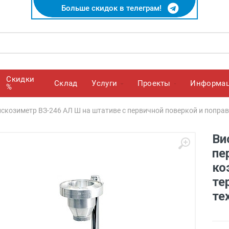
Больше скидок в телеграм!
Скидки
Cклад
Услуги
Проекты
Информа
%
скозиметр ВЗ-246 АЛ Ш на штативе с первичной поверкой и попра
Ви
пе
ко
те
те