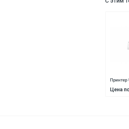
С этим 
Принтер
Цена п