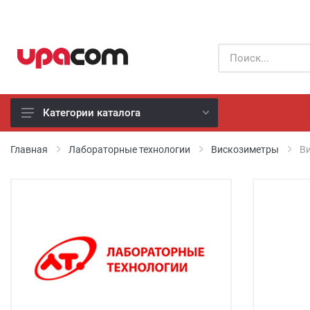
Категории каталога
Б/У оборудование
Главная
Лабораторные технологии
Вискозиметры
Ви
Все производители
Физиотерапия
Реанимация
Неонатология
Хирургия