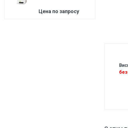
Медицинская мебель
Цена по запросу
Лабораторное оборудование
Оборудование для скорой помощи
Прачечное оборудование
Медицинские мониторы
Ортопедические товары
Вис
Косметология
без 