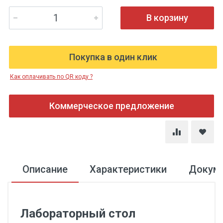
В корзину
Покупка в один клик
Как оплачивать по QR коду ?
Коммерческое предложение
Описание
Характеристики
Докум
Лабораторный стол