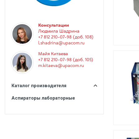
Гинекология
Эндоскопия
Функциональная диагностика
Консультации
Людмила Шадрина
Офтальмология
+7 812 210-07-98 (доб. 108)
l.shadrina@upacom.ru
Урология
Майя Китаева
Дезинфекция и стерилизация
+7 812 210-07-98 (доб. 105)
m.kitaeva@upacom.ru
Лучевая диагностика
Реабилитация
Каталог производителя
Расходные материалы
Аспираторы лабораторные
Оториноларингология
Вспомогательное оборудование
Ветеринария
Стоматологическое оборудование