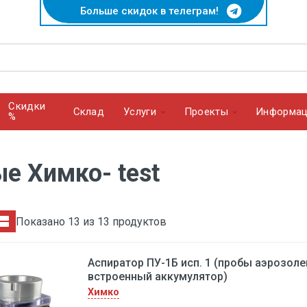
Больше скидок в телеграм!
Скидки
Cклад
Услуги
Проекты
Информац
%
е Химко- test
Показано 13 из 13 продуктов
Аспиратор ПУ-1Б исп. 1 (пробы аэрозоле
встроенный аккумулятор)
Химко