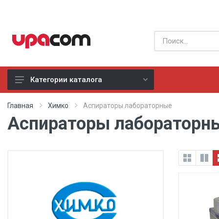
Категории каталога
Б/У оборудование
Главная
Химко
Аспираторы лабораторные
Аспираторы лабораторны
Все производители
Физиотерапия
Реанимация
Неонатология
Хирургия