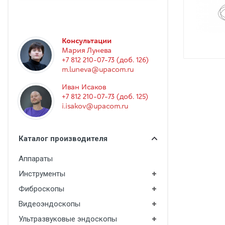
Гинекология
Эндоскопия
Функциональная диагностика
Консультации
Мария Лунева
Офтальмология
+7 812 210-07-73 (доб. 126)
m.luneva@upacom.ru
Урология
Иван Исаков
Дезинфекция и стерилизация
+7 812 210-07-73 (доб. 125)
i.isakov@upacom.ru
Лучевая диагностика
Реабилитация
Каталог производителя
Расходные материалы
Аппараты
Оториноларингология
Инструменты
Вспомогательное оборудование
Фиброскопы
Ветеринария
Видеоэндоскопы
Стоматологическое оборудование
Ультразвуковые эндоскопы