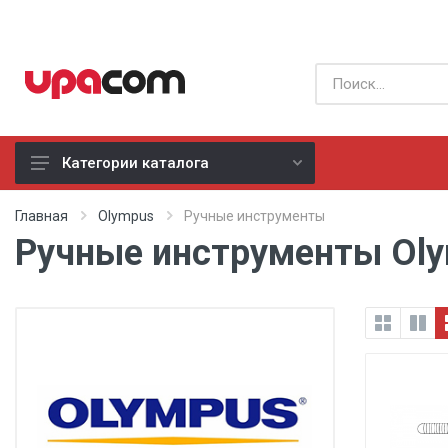
Категории каталога
Б/У оборудование
Главная
Olympus
Ручные инструменты
Ручные инструменты Ol
Все производители
Физиотерапия
Реанимация
Неонатология
Хирургия