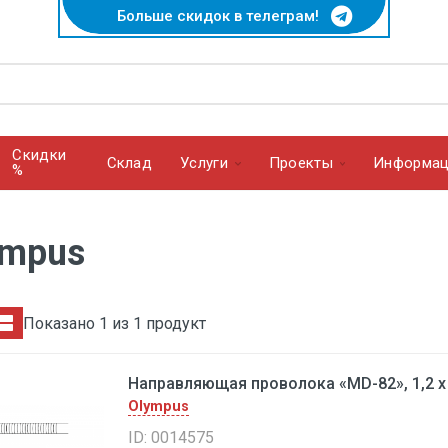
Больше скидок в телеграм!
Скидки
Cклад
Услуги
Проекты
Информац
%
ympus
Показано 1 из 1 продукт
Направляющая проволока «MD-82», 1,2 x
Olympus
ID: 0014575