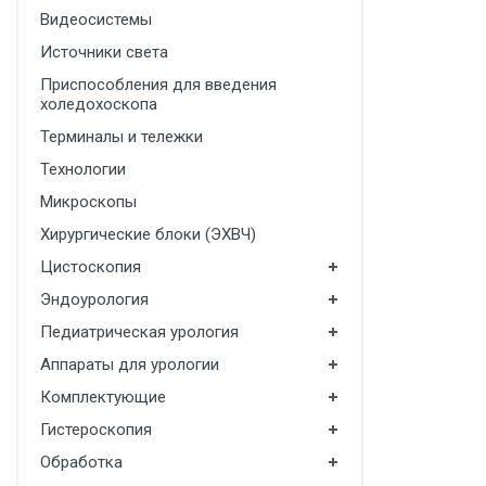
Видеосистемы
Медицинская мебель
Источники света
Лабораторное оборудование
Приспособления для введения
Оборудование для скорой помощи
холедохоскопа
Терминалы и тележки
Прачечное оборудование
Технологии
Медицинские мониторы
Микроскопы
Ортопедические товары
Хирургические блоки (ЭХВЧ)
Косметология
Цистоскопия
Эндоурология
Педиатрическая урология
Аппараты для урологии
Комплектующие
Гистероскопия
Обработка