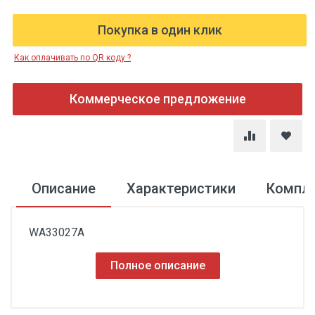
Покупка в один клик
Как оплачивать по QR коду ?
Коммерческое предложение
Описание
Характеристики
Компл
WA33027A
Полное описание