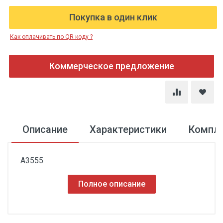
Покупка в один клик
Как оплачивать по QR коду ?
Коммерческое предложение
Описание
Характеристики
Компл
A3555
Полное описание