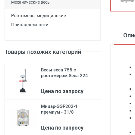
Механические весы
Медицинская мебель
Ростомеры медицинские
Лабораторное оборудование
Принадлежности
Оборудование для скорой помощи
Опи
Прачечное оборудование
Медицинские мониторы
Товары похожих категорий
Ортопедические товары
Весы seca 755 с
Косметология
ростомером Seca 224
Цена по запросу
Мицар-ЭЭГ-202-1
премиум - 31/8
Цена по запросу