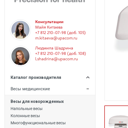
Гинекология
Эндоскопия
Функциональная диагностика
Консультации
Майя Китаева
Офтальмология
+7 812 210-07-98 (доб. 105)
m.kitaeva@upacom.ru
Урология
Людмила Шадрина
Дезинфекция и стерилизация
+7 812 210-07-98 (доб. 108)
l.shadrina@upacom.ru
Лучевая диагностика
Реабилитация
Каталог производителя
Расходные материалы
Весы медицинские
Оториноларингология
Весы для новорожденных
Вспомогательное оборудование
Напольные весы
Ветеринария
Колонные весы
Многофункциональные весы
Стоматологическое оборудование