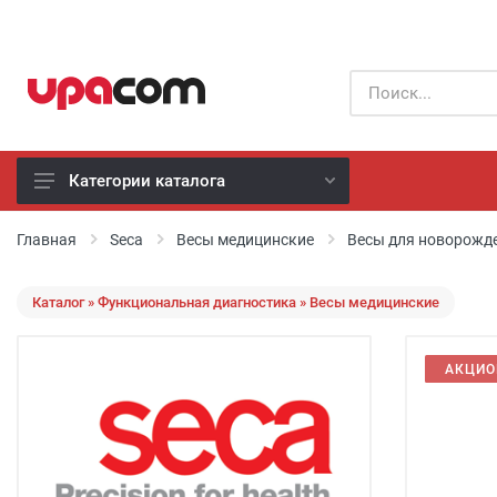
Категории каталога
Б/У оборудование
Главная
Seca
Весы медицинские
Весы для новорожд
Все производители
Каталог » Функциональная диагностика » Весы медицинские
Физиотерапия
АКЦИО
Реанимация
Неонатология
Хирургия