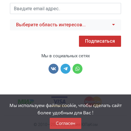
Выберите область интересов...
Подписаться
Мы в социальных сетях
Мы используем файлы cookie, чтобы сделать сайт
более удобным для Вас !
Согласен
© 2010—2026 Компания ЮПаКом