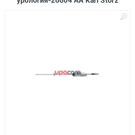
урология-26604 АА Karl Storz