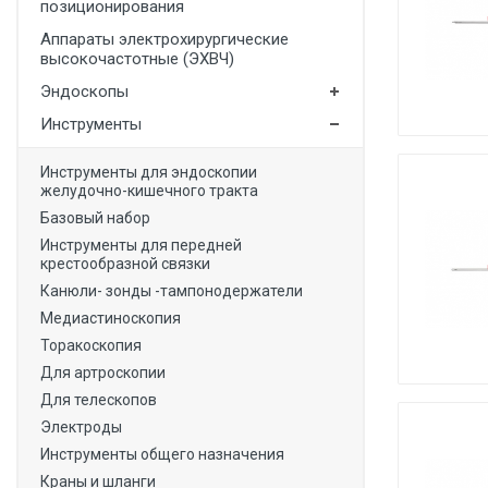
позиционирования
Медицинская мебель
Аппараты электрохирургические
высокочастотные (ЭХВЧ)
Лабораторное оборудование
Эндоскопы
Оборудование для скорой помощи
Инструменты
Прачечное оборудование
Инструменты для эндоскопии
Медицинские мониторы
желудочно-кишечного тракта
Ортопедические товары
Базовый набор
Инструменты для передней
Косметология
крестообразной связки
Канюли- зонды -тампонодержатели
Медиастиноскопия
Торакоскопия
Для артроскопии
Для телескопов
Электроды
Инструменты общего назначения
Краны и шланги