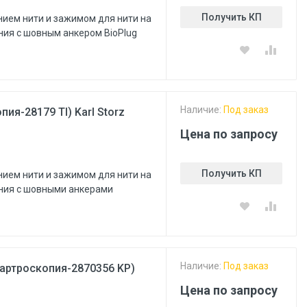
Получить КП
ием нити и зажимом для нити на
ания с шовным анкером BioPlug
Наличие:
Под заказ
я-28179 TI) Karl Storz
Цена по запросу
Получить КП
ием нити и зажимом для нити на
ания с шовными анкерами
Наличие:
Под заказ
(артроскопия-2870356 KP)
Цена по запросу