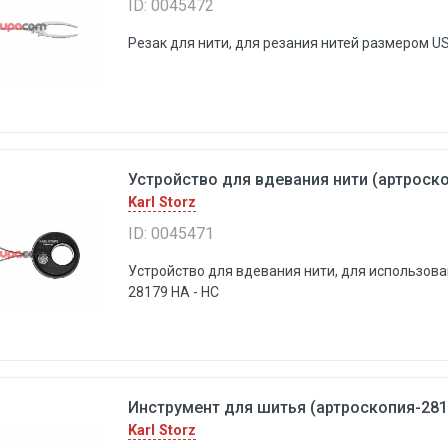
ID: 0045472
Резак для нити, для резания нитей размером U
Устройство для вдевания нити (артроско
Karl Storz
ID: 0045471
Устройство для вдевания нити, для использов
28179 НА - НС
Инструмент для шитья (артроскопия-2817
Karl Storz