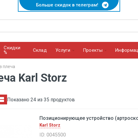
Больше скидок в телеграм!
Скидки
Cклад
Услуги
Проекты
Информац
%
в плеча
ча Karl Storz
Показано 24 из 35 продуктов
Позиционирующее устройство (артроскоп
Karl Storz
ID: 0045500