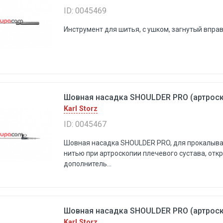
ID: 0045469
Инструмент для шитья, с ушком, загнутый впра
Шовная насадка SHOULDER PRO (артроско
Karl Storz
ID: 0045467
Шовная насадка SHOULDER PRO, для прокалыва
нитью при артроскопии плечевого сустава, отк
дополнитель...
Шовная насадка SHOULDER PRO (артроско
Karl Storz