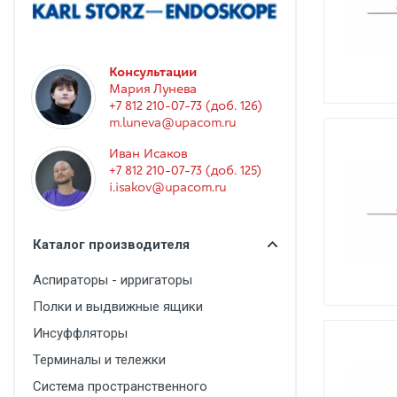
Гинекология
Эндоскопия
Функциональная диагностика
Консультации
Мария Лунева
Офтальмология
+7 812 210-07-73 (доб. 126)
m.luneva@upacom.ru
Урология
Иван Исаков
Дезинфекция и стерилизация
+7 812 210-07-73 (доб. 125)
i.isakov@upacom.ru
Лучевая диагностика
Реабилитация
Каталог производителя
Расходные материалы
Аспираторы - ирригаторы
Оториноларингология
Полки и выдвижные ящики
Вспомогательное оборудование
Инсуффляторы
Ветеринария
Терминалы и тележки
Стоматологическое оборудование
Система пространственного