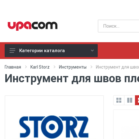
Категории каталога
Б/У оборудование
Главная
Karl Storz
Инструменты
Инструмент для шво
Инструмент для швов пле
Все производители
Физиотерапия
Реанимация
Неонатология
Хирургия