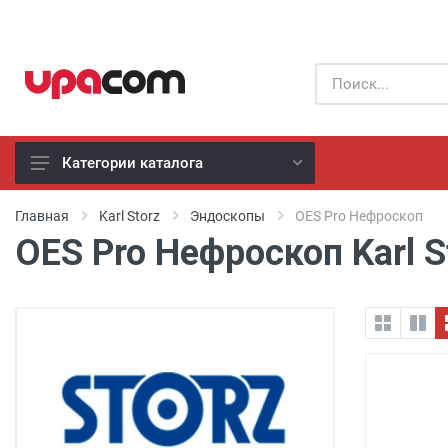
Категории каталога
Б/У оборудование
Главная
Karl Storz
Эндоскопы
OES Pro Нефроскоп
OES Pro Нефроскоп Karl S
Все производители
Физиотерапия
Реанимация
Неонатология
Хирургия