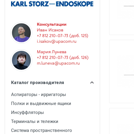
Гинекология
Эндоскопия
Функциональная диагностика
Консультации
Иван Исаков
Офтальмология
+7 812 210-07-73 (доб. 125)
i.isakov@upacom.ru
Урология
Мария Лунева
Дезинфекция и стерилизация
+7 812 210-07-73 (доб. 126)
m.luneva@upacom.ru
Лучевая диагностика
Реабилитация
Каталог производителя
Расходные материалы
Аспираторы - ирригаторы
Оториноларингология
Полки и выдвижные ящики
Вспомогательное оборудование
Инсуффляторы
Ветеринария
Терминалы и тележки
Стоматологическое оборудование
Система пространственного