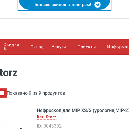
Больше скидок в телеграм!
Скидки
Cклад
Услуги
Проекты
Информа
%
torz
Показано 9 из 9 продуктов
Нефроскоп для MIP XS/S (урология,MIP-27
Karl Storz
ID: 0043392