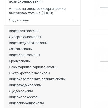
позиционирования
Медицинская мебель
Аппараты электрохирургические
высокочастотные (ЭХВЧ)
Лабораторное оборудование
Эндоскопы
Оборудование для скорой помощи
Прачечное оборудование
Видеогастроскопы
Дивертикулоскопия
Медицинские мониторы
Видеомедиастиноскопы
Ортопедические товары
Эзофагоскопы
Видеобронхоскопы
Косметология
Бронхоскопы
Назо-фаринго-ларинго-скопы
Цисто-уретро-рино-скопы
Видеоназо-фаринго-ларинго-скопы
Видеодуоденоскопы
Дуоденоскопы
Видеоколоноскопы
Видеосигмоидоскопы