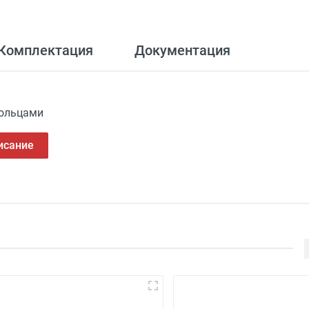
Комплектация
Документация
кольцами
исание