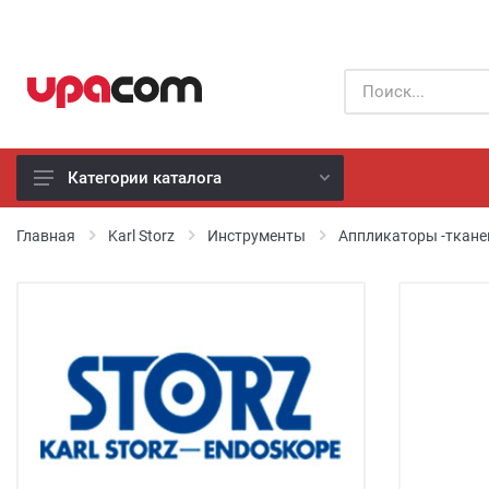
Категории каталога
Б/У оборудование
Главная
Karl Storz
Инструменты
Аппликаторы -ткане
Все производители
Физиотерапия
Реанимация
Неонатология
Хирургия