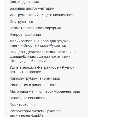
Сиалэндоскопия
Базовый инструментарий
Инструментарий общего назначения
Инструменты
Стоматологическая хирургия
Нейроэндоскопия
Ларингоскопы - Опора для грудной
клетки -Опорный мост-Рукоятки
Пинцеты-Держатели иглы -Назальные
щипцы-Щипцы с двумя ложечками
-Щипцы для биопсии
Ушные зеркала -Ретракторы - Ручной
ретрактор-прочее
Канюли-трубки-наконечники
Ринология и ринопластика
Маточный манипулятор- Морцелляторы
Основные комплекты
Проктоскопия
Ретракторы-системы рукавов-
держателей -LapMan