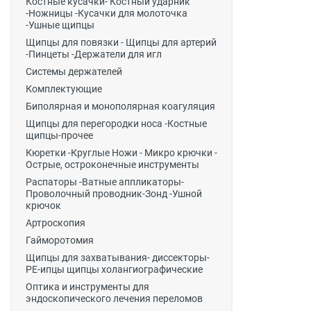
Костные кусачки- Костный ударник
-Ножницы -Кусачки для молоточка
-Ушные щипцы
Щипцы для повязки - Щипцы для артерий
-Пинцеты -Держатели для игл
Системы держателей
Комплектующие
Биполярная и монополярная коагуляция
Щипцы для перегородки носа -Костные
щипцы-прочее
Кюретки -Круглые Ножи - Микро крючки -
Острые, остроконечные инструменты
Распаторы -Ватные аппликаторы-
Проволочный проводник-Зонд -Ушной
крючок
Артроскопия
Гайморотомия
Щипцы для захватывания- диссекторы-
РЕ-ипцы щипцы холангиографические
Оптика и инструменты для
эндоскопического лечения переломов