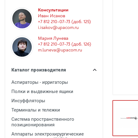
Гинекология
Консультации
Эндоскопия
Иван Исаков
+7 812 210-07-73 (доб. 125)
Функциональная диагностика
i.isakov@upacom.ru
Офтальмология
Мария Лунева
+7 812 210-07-73 (доб. 126)
Урология
m.luneva@upacom.ru
Дезинфекция и стерилизация
Лучевая диагностика
Каталог производителя
Реабилитация
Аспираторы - ирригаторы
Расходные материалы
Полки и выдвижные ящики
Оториноларингология
Инсуффляторы
Терминалы и тележки
Вспомогательное оборудование
Система пространственного
Ветеринария
позиционирования
Стоматологическое оборудование
Аппараты электрохирургические