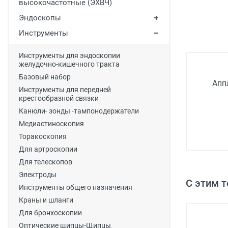
высокочастотные (ЭХВЧ)
Медицинская мебель
Эндоскопы
Лабораторное оборудование
Инструменты
Оборудование для скорой помощи
Инструменты для эндоскопии
желудочно-кишечного тракта
Прачечное оборудование
Базовый набор
Апп
Медицинские мониторы
Инструменты для передней
крестообразной связки
Ортопедические товары
Канюли- зонды -тампонодержатели
Косметология
Медиастиноскопия
Торакоскопия
Для артроскопии
Для телескопов
Электроды
С этим 
Инструменты общего назначения
Краны и шланги
Для бронхоскопии
Оптические щипцы-Щипцы