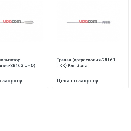
пальпатор
Трепан (артроскопия-28163
опия-28163 UHO)
ТКК) Karl Storz
о запросу
Цена по запросу