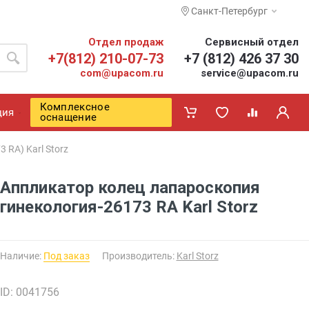
Санкт-Петербург
Отдел продаж
Сервисный отдел
+7(812) 210-07-73
+7 (812) 426 37 30
com@upacom.ru
service@upacom.ru
Комплексное
ция
оснащение
 RA) Karl Storz
Аппликатор колец лапароскопия
гинекология-26173 RA Karl Storz
Наличие:
Под заказ
Производитель:
Karl Storz
ID: 0041756