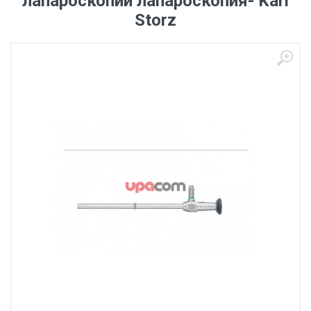
лапароскопии лапароскопия- Karl
Storz