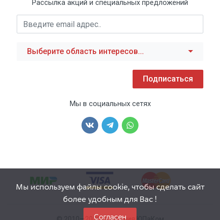
Рассылка акций и специальных предложений
Выберите область интересов...
Подписаться
Мы в социальных сетях
Мы используем файлы cookie, чтобы сделать сайт
более удобным для Вас !
Согласен
© 2010—2026 Компания ЮПаКом