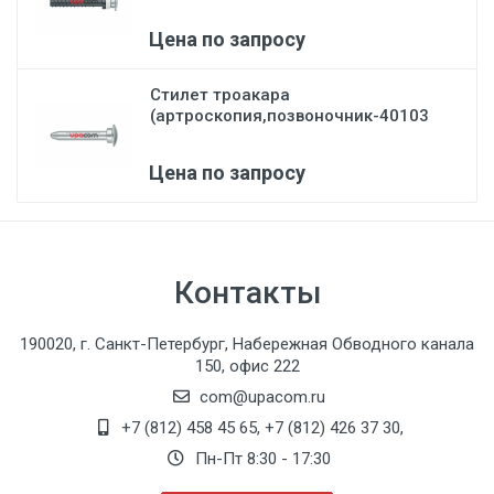
505000
То же, с тупым зубцом справа
Цена по запросу
Стилет троакара
(артроскопия,позвоночник-40103
В)...
Цена по запросу
Контакты
190020, г. Санкт-Петербург, Набережная Обводного канала
150, офис 222
com@upacom.ru
+7 (812) 458 45 65
,
+7 (812) 426 37 30
,
Пн-Пт 8:30 - 17:30