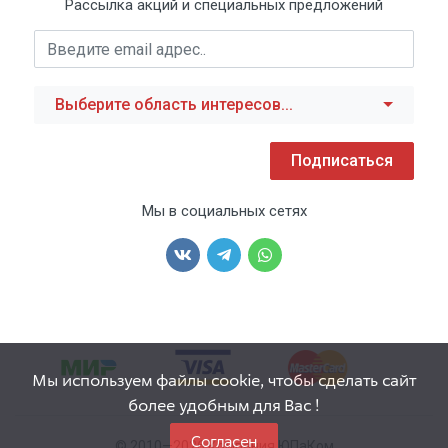
Рассылка акций и специальных предложений
Выберите область интересов...
Подписаться
Мы в социальных сетях
Мы используем файлы cookie, чтобы сделать сайт
более удобным для Вас !
Согласен
© 2010—2026 Компания ЮПаКом