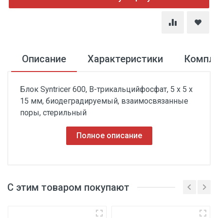
Описание
Характеристики
Компл
Блок Syntricer 600, B-трикальцийфосфат, 5 х 5 х
15 мм, биодеградируемый, взаимосвязанные
поры, стерильный
Полное описание
С этим товаром покупают