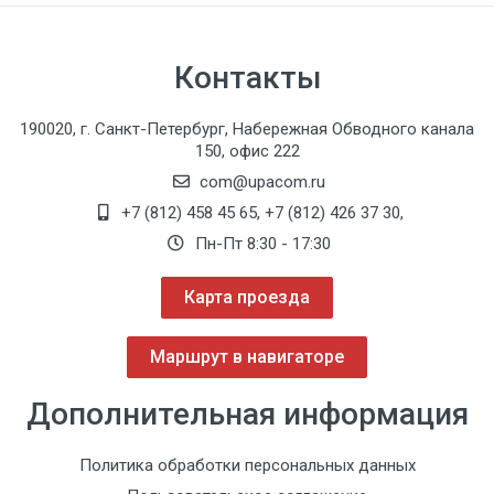
записанных фиксированных изображений
Совместимые принтеры:
Принтер USB KARL STORZ 549 М
Контакты
Рекомендуемые запоминающие устройства:
Флэш-память USB KARL STORZ 4 ГБ 20 0402 81
190020, г. Санкт-Петербург, Набережная Обводного канала
150, офис 222
com@upacom.ru
+7 (812) 458 45 65
,
+7 (812) 426 37 30
,
Пн-Пт 8:30 - 17:30
Карта проезда
Маршрут в навигаторе
Дополнительная информация
Политика обработки персональных данных