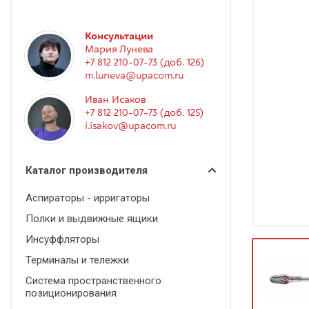
Гинекология
Эндоскопия
Консультации
Мария Лунева
Функциональная диагностика
+7 812 210-07-73 (доб. 126)
Офтальмология
m.luneva@upacom.ru
Иван Исаков
Урология
+7 812 210-07-73 (доб. 125)
Дезинфекция и стерилизация
i.isakov@upacom.ru
Лучевая диагностика
Каталог производителя
Реабилитация
Аспираторы - ирригаторы
Расходные материалы
Полки и выдвижные ящики
Оториноларингология
Инсуффляторы
Вспомогательное оборудование
Терминалы и тележки
Ветеринария
Система пространственного
позиционирования
Стоматологическое оборудование