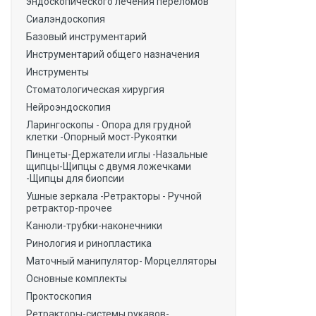
эндоскопического лечения переломов
Сиалэндоскопия
Базовый инструментарий
Инструментарий общего назначения
Инструменты
Стоматологическая хирургия
Нейроэндоскопия
Ларингоскопы - Опора для грудной
клетки -Опорный мост-Рукоятки
Пинцеты-Держатели иглы -Назальные
щипцы-Щипцы с двумя ложечками
-Щипцы для биопсии
Ушные зеркала -Ретракторы - Ручной
ретрактор-прочее
Канюли-трубки-наконечники
Ринология и ринопластика
Маточный манипулятор- Морцелляторы
Основные комплекты
Проктоскопия
Ретракторы-системы рукавов-