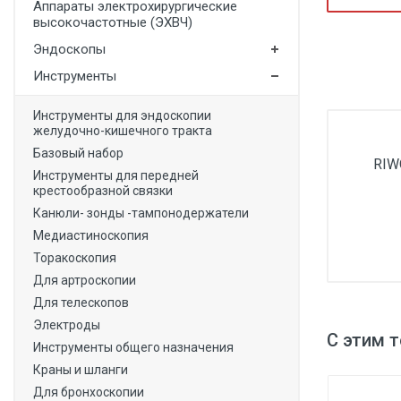
Аппараты электрохирургические
Медицинская мебель
высокочастотные (ЭХВЧ)
Эндоскопы
Лабораторное оборудование
Инструменты
Оборудование для скорой помощи
Прачечное оборудование
Инструменты для эндоскопии
желудочно-кишечного тракта
Медицинские мониторы
Базовый набор
RIW
Инструменты для передней
Ортопедические товары
крестообразной связки
Косметология
Канюли- зонды -тампонодержатели
Медиастиноскопия
Торакоскопия
Для артроскопии
Для телескопов
Электроды
С этим 
Инструменты общего назначения
Краны и шланги
Для бронхоскопии