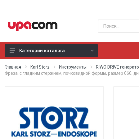
Категории каталога
Б/У оборудование
Главная
Karl Storz
Инструменты
RIWO DRIVE генерат
Фреза, с гладким стержнем, почковидной формы, размер 060, ди
Все производители
Физиотерапия
Реанимация
Неонатология
Хирургия