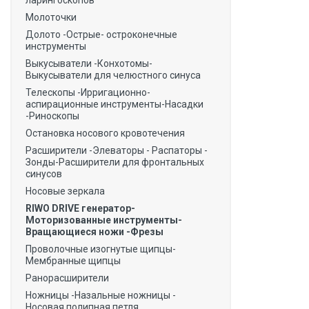
ларингоскопов
Молоточки
Долото -Острые- остроконечные
инструменты
Выкусыватели -Конхотомы-
Выкусыватели для челюстного синуса
Телескопы -Ирригационно-
аспирационные инструменты-Насадки
-Риноскопы
Остановка носового кровотечения
Расширители -Элеваторы - Распаторы -
Зонды-Расширители для фронтальных
синусов
Носовые зеркала
RIWO DRIVE генератор-
Моторизованные инструменты-
Вращающиеся ножи -Фрезы
Проволочные изогнутые щипцы-
Мембранные щипцы
Ранорасширители
Ножницы -Назальные ножницы -
Носовая полипная петля