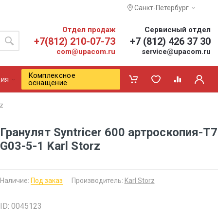
Санкт-Петербург
Отдел продаж
Сервисный отдел
+7(812) 210-07-73
+7 (812) 426 37 30
com@upacom.ru
service@upacom.ru
Комплексное
ия
оснащение
rz
Гранулят Syntricer 600 артроскопия-Т
G03-5-1 Karl Storz
Наличие:
Под заказ
Производитель:
Karl Storz
ID: 0045123