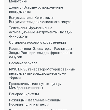
Молоточки
Долото -Острые- остроконечные
инструменты
Выкусыватели -Конхотомы-
Выкусыватели для челюстного синуса
Телескопы -Ирригационно-
аспирационные инструменты-Насадки
-Риноскопы
Остановка носового кровотечения
Расширители -Элеваторы - Распаторы -
Зонды-Расширители для фронтальных
синусов
Носовые зеркала
RIWO DRIVE генератор-Моторизованные
инструменты- Вращающиеся ножи
-Фрезы
Проволочные изогнутые щипцы-
Мембранные щипцы
Ранорасширители
Ножницы -Назальные ножницы -
Носовая полипная петля