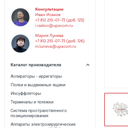
Гинекология
Консультации
Эндоскопия
Иван Исаков
+7 812 210-07-73 (доб. 125)
Функциональная диагностика
i.isakov@upacom.ru
Офтальмология
Мария Лунева
+7 812 210-07-73 (доб. 126)
Урология
m.luneva@upacom.ru
Дезинфекция и стерилизация
Лучевая диагностика
Каталог производителя
Реабилитация
Аспираторы - ирригаторы
Расходные материалы
Полки и выдвижные ящики
Оториноларингология
Инсуффляторы
Терминалы и тележки
Вспомогательное оборудование
Система пространственного
Ветеринария
позиционирования
Стоматологическое оборудование
Аппараты электрохирургические