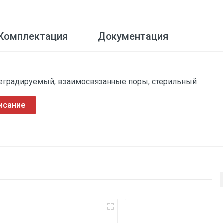
Комплектация
Документация
биодеградируемый, взаимосвязанные поры, стерильный
исание