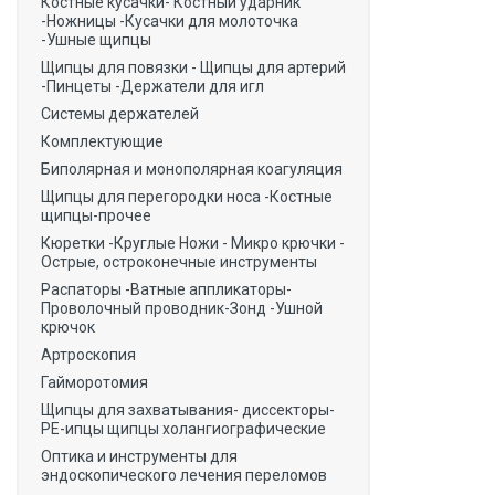
Костные кусачки- Костный ударник
-Ножницы -Кусачки для молоточка
-Ушные щипцы
Щипцы для повязки - Щипцы для артерий
-Пинцеты -Держатели для игл
Системы держателей
Комплектующие
Биполярная и монополярная коагуляция
Щипцы для перегородки носа -Костные
щипцы-прочее
Кюретки -Круглые Ножи - Микро крючки -
Острые, остроконечные инструменты
Распаторы -Ватные аппликаторы-
Проволочный проводник-Зонд -Ушной
крючок
Артроскопия
Гайморотомия
Щипцы для захватывания- диссекторы-
РЕ-ипцы щипцы холангиографические
Оптика и инструменты для
эндоскопического лечения переломов