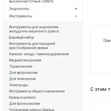
высокочастотные (ЭХВЧ)
Медицинская мебель
Эндоскопы
Лабораторное оборудование
Инструменты
Оборудование для скорой помощи
Инструменты для эндоскопии
желудочно-кишечного тракта
Прачечное оборудование
Базовый набор
Гра
Медицинские мониторы
Инструменты для передней
крестообразной связки
Ортопедические товары
Канюли- зонды -тампонодержатели
Косметология
Медиастиноскопия
Торакоскопия
Для артроскопии
Для телескопов
Электроды
С этим 
Инструменты общего назначения
Краны и шланги
Для бронхоскопии
Оптические щипцы-Щипцы