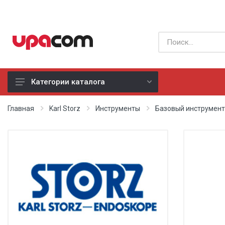
Категории каталога
Б/У оборудование
Главная
Karl Storz
Инструменты
Базовый инструмен
Все производители
Физиотерапия
Реанимация
Неонатология
Хирургия