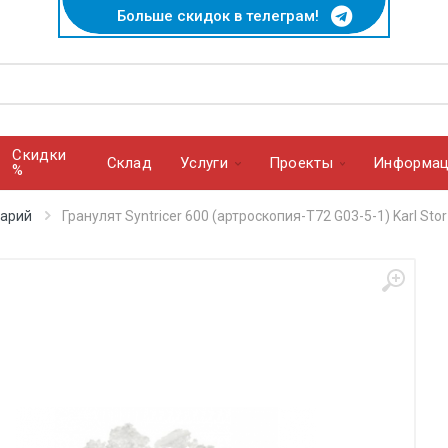
Больше скидок в телеграм!
Скидки
Cклад
Услуги
Проекты
Информац
%
тарий
Гранулят Syntricer 600 (артроскопия-Т72 G03-5-1) Karl Sto