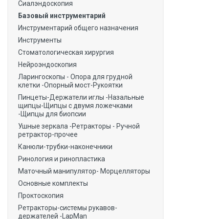
Сиалэндоскопия
Базовый инструментарий
Инструментарий общего назначения
Инструменты
Стоматологическая хирургия
Нейроэндоскопия
Ларингоскопы - Опора для грудной
клетки -Опорный мост-Рукоятки
Пинцеты-Держатели иглы -Назальные
щипцы-Щипцы с двумя ложечками
-Щипцы для биопсии
Ушные зеркала -Ретракторы - Ручной
ретрактор-прочее
Канюли-трубки-наконечники
Ринология и ринопластика
Маточный манипулятор- Морцелляторы
Основные комплекты
Проктоскопия
Ретракторы-системы рукавов-
держателей -LapMan